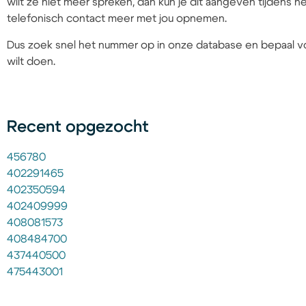
wilt ze niet meer spreken, dan kun je dit aangeven tijdens
telefonisch contact meer met jou opnemen.
Dus zoek snel het nummer op in onze database en bepaal vo
wilt doen.
Recent opgezocht
456780
402291465
402350594
402409999
408081573
408484700
437440500
475443001