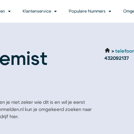
ven
Klantenservice
Populaire Nummers
Omge
telefoo
emist
432092137
 je niet zeker wie dit is en wil je eerst
Vermelden.nl kun je omgekeerd zoeken naar
ijf hier.