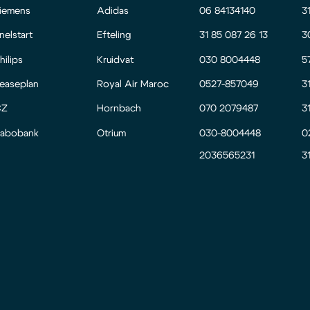
iemens
Adidas
06 84134140
3
nelstart
Efteling
31 85 087 26 13
3
hilips
Kruidvat
030 8004448
5
easeplan
Royal Air Maroc
0527-857049
3
CZ
Hornbach
070 2079487
3
abobank
Otrium
030-8004448
0
2036565231
3