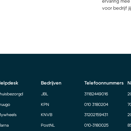
ervaring mee 
voor bedrijf j
Helpdesk
Bedrijven
Telefoonnummers
N
huisbezorgd
JBL
31182449016
2
ruugo
KPN
010 3180204
7
ywheels
KNVB
31202159431
2
larna
PostNL
010-3180025
8