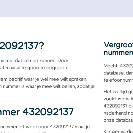
32092137?
Vergroo
nummer
mmer dat ze niet kennen. Door
Mocht 432092
at maar al te goed te begrijpen.
database, dan
iem bedrijf waar je wel mee wilt spreken.
telefoonnumme
 nummer is waar je mee wilt bellen, zodat je
Het is altijd
zoekfunctie i
432092137 bij
mmer 432092137
naderhand no
onze database
 nummer, of weer door 432092137 maar je
Kijk gerust du