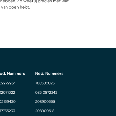
hebben. Zo weet jij precies met wat
ij van doen hebt.
ed. Nummers
Ned. Nummers
02272961
768500025
02071022
085 0872343
02159430
208900555
57735233
208900618