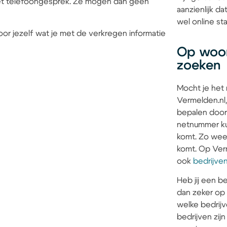
 het telefoongesprek. Ze mogen dan geen
aanzienlijk d
wel online sta
or jezelf wat je met de verkregen informatie
Op woon
zoeken
Mocht je het
Vermelden.nl,
bepalen door
netnummer kun
komt. Zo weet 
komt. Op Verm
ook
bedrijve
Heb jij een be
dan zeker op
welke bedrijv
bedrijven zi