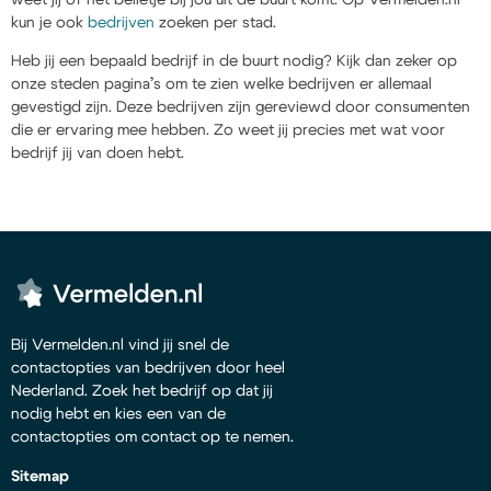
kun je ook
bedrijven
zoeken per stad.
Heb jij een bepaald bedrijf in de buurt nodig? Kijk dan zeker op
onze steden pagina’s om te zien welke bedrijven er allemaal
gevestigd zijn. Deze bedrijven zijn gereviewd door consumenten
die er ervaring mee hebben. Zo weet jij precies met wat voor
bedrijf jij van doen hebt.
Bij Vermelden.nl vind jij snel de
contactopties van bedrijven door heel
Nederland. Zoek het bedrijf op dat jij
nodig hebt en kies een van de
contactopties om contact op te nemen.
Sitemap