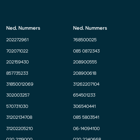
Ned. Nummers
Ned. Nummers
202272961
768500025
702071022
085 0872343
202159430
208900555
857735233
208900618
31850012069
31262207104
302003257
654501233
570731030
306540441
31202134708
085 5803541
31202205210
06-14094100
020 2119000
020 2240668