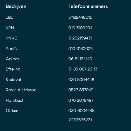
Bedrijven
Telefoonnummers
JBL
31182449016
KPN
010 3180204
KNVB
31202159431
PostNL
010-3180025
Adidas
06 84134140
Efteling
31 85 087 26 13
Kruidvat
030 8004448
Royal Air Maroc
0527-857049
Hornbach
070 2079487
Otrium
030-8004448
2036565231