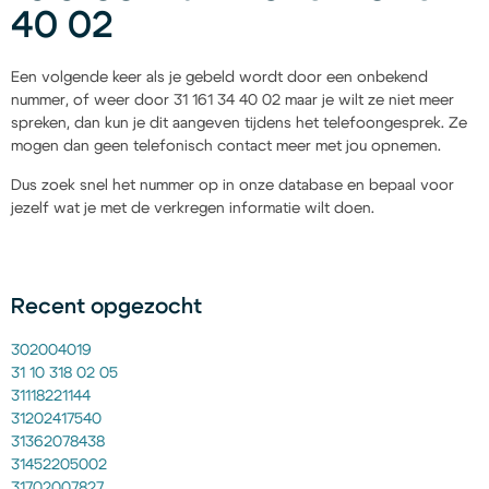
40 02
Een volgende keer als je gebeld wordt door een onbekend
nummer, of weer door 31 161 34 40 02 maar je wilt ze niet meer
spreken, dan kun je dit aangeven tijdens het telefoongesprek. Ze
mogen dan geen telefonisch contact meer met jou opnemen.
Dus zoek snel het nummer op in onze database en bepaal voor
jezelf wat je met de verkregen informatie wilt doen.
Recent opgezocht
302004019
31 10 318 02 05
31118221144
31202417540
31362078438
31452205002
31702007827