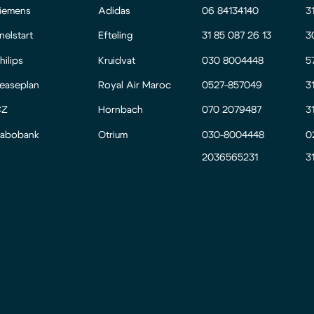
iemens
Adidas
06 84134140
3
nelstart
Efteling
31 85 087 26 13
3
hilips
Kruidvat
030 8004448
5
easeplan
Royal Air Maroc
0527-857049
3
CZ
Hornbach
070 2079487
3
abobank
Otrium
030-8004448
0
2036565231
3