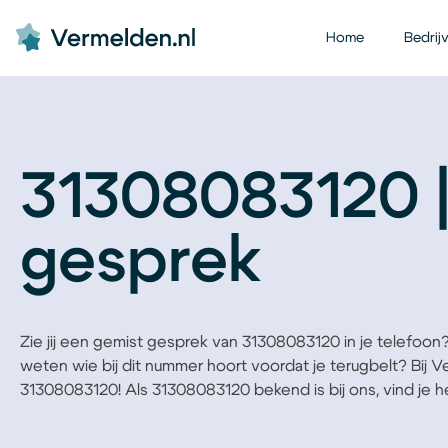
Home
Bedrij
31308083120 
gesprek
Zie jij een gemist gesprek van 31308083120 in je telefoon? B
weten wie bij dit nummer hoort voordat je terugbelt? Bij 
31308083120! Als 31308083120 bekend is bij ons, vind je het