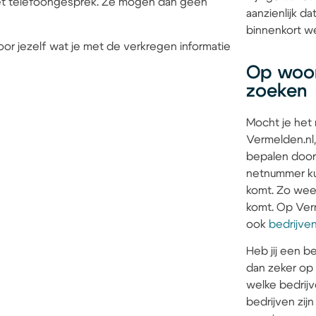
 het telefoongesprek. Ze mogen dan geen
aanzienlijk 
binnenkort we
or jezelf wat je met de verkregen informatie
Op woon
zoeken
Mocht je het
Vermelden.nl,
bepalen door
netnummer kun
komt. Zo weet 
komt. Op Verm
ook
bedrijve
Heb jij een be
dan zeker op
welke bedrijv
bedrijven zi