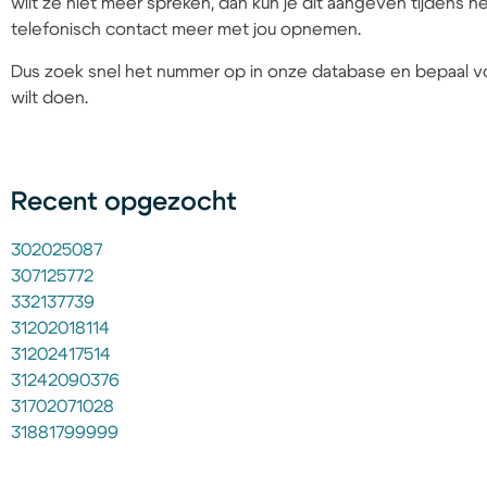
wilt ze niet meer spreken, dan kun je dit aangeven tijdens
telefonisch contact meer met jou opnemen.
Dus zoek snel het nummer op in onze database en bepaal vo
wilt doen.
Recent opgezocht
302025087
307125772
332137739
31202018114
31202417514
31242090376
31702071028
31881799999