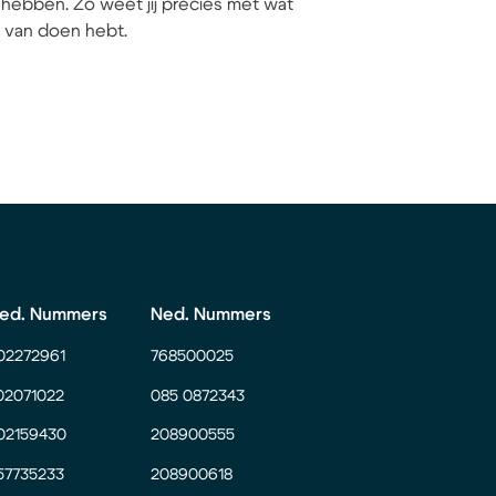
hebben. Zo weet jij precies met wat
ij van doen hebt.
ed. Nummers
Ned. Nummers
02272961
768500025
02071022
085 0872343
02159430
208900555
57735233
208900618