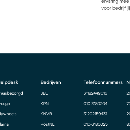
ervaring mee 
voor bedrijf j
Helpdesk
Bedrijven
Telefoonnummers
N
huisbezorgd
JBL
31182449016
2
ruugo
KPN
010 3180204
7
ywheels
KNVB
31202159431
2
larna
PostNL
010-3180025
8