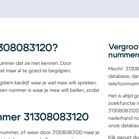
1308083120?
Vergroo
nummer
mmer dat ze niet kennen. Door
Mocht 313080
at maar al te goed te begrijpen.
database, dan
itiem bedrijf waar je wel mee wilt spreken.
telefoonnumme
een nummer is waar je mee wilt bellen, zodat
Het is altijd
zoekfunctie i
31308083120 b
mmer 31308083120
naderhand no
onze database
 nummer, of weer door 31308083120 maar je
Kijk gerust du