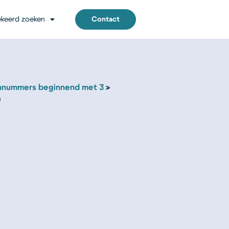
keerd zoeken
Contact
nnummers beginnend met 3
0