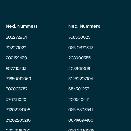
Ned. Nummers
Ned. Nummers
202272961
768500025
702071022
085 0872343
202159430
208900555
857735233
208900618
31850012069
31262207104
302003257
654501233
570731030
306540441
31202134708
085 5803541
31202205210
06-14094100
020 2119000
020 2240668