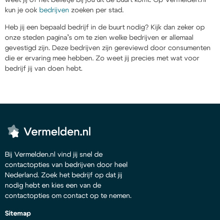
kun je ook
bedrijven
zoeken per stad.
Heb jij een bepaald bedrijf in de buurt nodig? Kijk dan zeker op
onze steden pagina’s om te zien welke bedrijven er allemaal
gevestigd zijn. Deze bedrijven zijn gereviewd door consumenten
die er ervaring mee hebben. Zo weet jij precies met wat voor
bedrijf jij van doen hebt.
Bij Vermelden.nl vind jij snel de
contactopties van bedrijven door heel
Nederland. Zoek het bedrijf op dat jij
nodig hebt en kies een van de
contactopties om contact op te nemen.
Sitemap