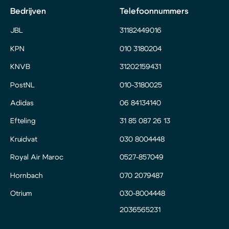
Bedrijven
Telefoonnummers
JBL
31182449016
KPN
010 3180204
KNVB
31202159431
PostNL
010-3180025
Adidas
06 84134140
Efteling
31 85 087 26 13
Kruidvat
030 8004448
Royal Air Maroc
0527-857049
Hornbach
070 2079487
Otrium
030-8004448
2036565231