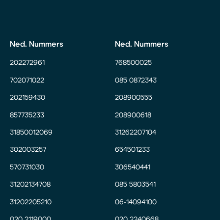
Ned. Nummers
Ned. Nummers
202272961
768500025
702071022
085 0872343
202159430
208900555
857735233
208900618
31850012069
31262207104
302003257
654501233
570731030
306540441
31202134708
085 5803541
31202205210
06-14094100
020 2119000
020 2240668