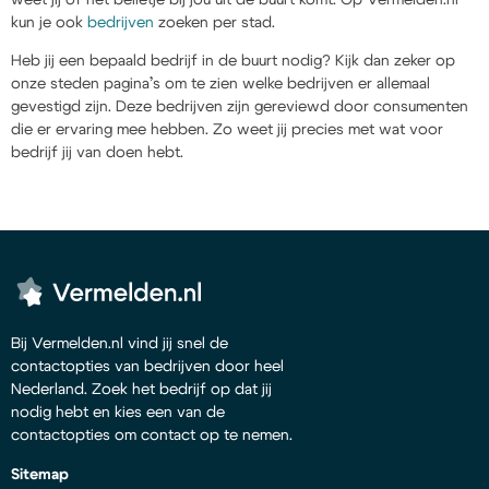
kun je ook
bedrijven
zoeken per stad.
Heb jij een bepaald bedrijf in de buurt nodig? Kijk dan zeker op
onze steden pagina’s om te zien welke bedrijven er allemaal
gevestigd zijn. Deze bedrijven zijn gereviewd door consumenten
die er ervaring mee hebben. Zo weet jij precies met wat voor
bedrijf jij van doen hebt.
Bij Vermelden.nl vind jij snel de
contactopties van bedrijven door heel
Nederland. Zoek het bedrijf op dat jij
nodig hebt en kies een van de
contactopties om contact op te nemen.
Sitemap