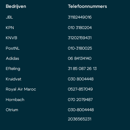
Bedrijven
Telefoonnummers
JBL
31182449016
KPN
010 3180204
KNVB
31202159431
PostNL
010-3180025
Adidas
06 84134140
Efteling
31 85 087 26 13
Kruidvat
030 8004448
Royal Air Maroc
0527-857049
Hornbach
070 2079487
Otrium
030-8004448
2036565231