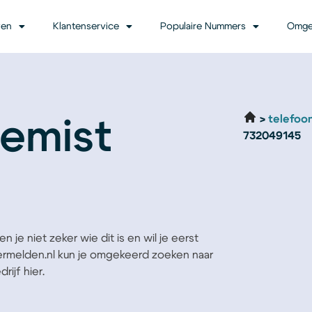
ven
Klantenservice
Populaire Nummers
Omge
telefoo
emist
732049145
 je niet zeker wie dit is en wil je eerst
Vermelden.nl kun je omgekeerd zoeken naar
ijf hier.