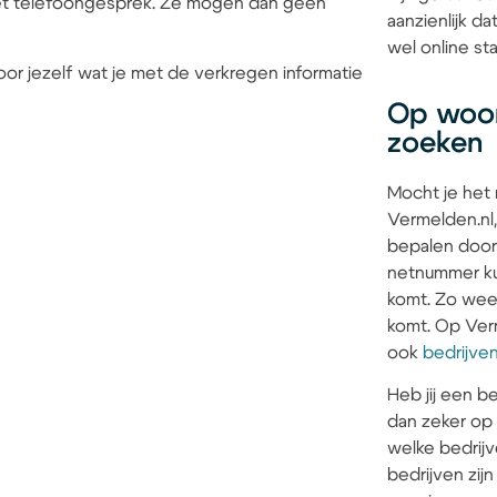
 het telefoongesprek. Ze mogen dan geen
aanzienlijk d
wel online sta
or jezelf wat je met de verkregen informatie
Op woon
zoeken
Mocht je het
Vermelden.nl,
bepalen door
netnummer kun
komt. Zo weet 
komt. Op Verm
ook
bedrijve
Heb jij een be
dan zeker op
welke bedrijv
bedrijven zi