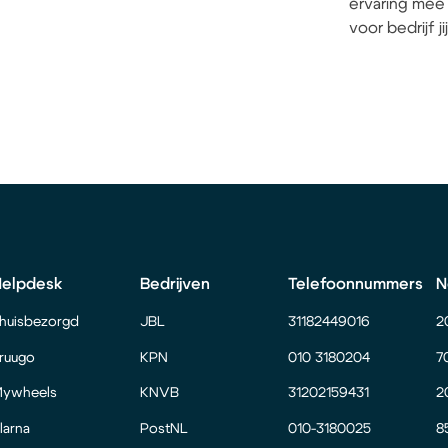
ervaring mee 
voor bedrijf j
Helpdesk
Bedrijven
Telefoonnummers
N
huisbezorgd
JBL
31182449016
2
ruugo
KPN
010 3180204
7
ywheels
KNVB
31202159431
2
larna
PostNL
010-3180025
8