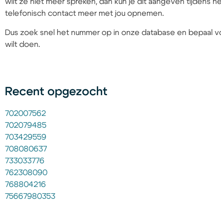
wilt ze niet meer spreken, dan kun je dit aangeven tijdens
telefonisch contact meer met jou opnemen.
Dus zoek snel het nummer op in onze database en bepaal vo
wilt doen.
Recent opgezocht
702007562
702079485
703429559
708080637
733033776
762308090
768804216
75667980353