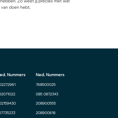
hebben. Zo weet jij precies met wat
ij van doen hebt.
ed. Nummers
Ned. Nummers
02272961
768500025
02071022
085 0872343
02159430
208900555
57735233
208900618