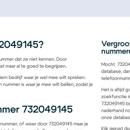
32049145?
Vergroo
nummer
mmer dat ze niet kennen. Door
Mocht 732049
at maar al te goed te begrijpen.
database, dan
iem bedrijf waar je wel mee wilt spreken.
telefoonnumme
 nummer is waar je mee wilt bellen, zodat je
Het is altijd
zoekfunctie i
732049145 bij
mmer 732049145
naderhand no
onze database
 nummer, of weer door 732049145 maar je
Kijk gerust du