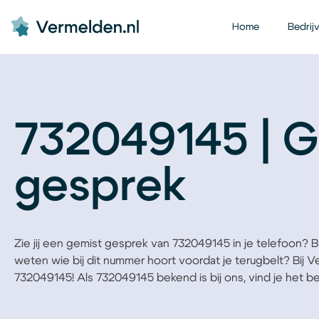
Home
Bedrij
732049145 | G
gesprek
Zie jij een gemist gesprek van 732049145 in je telefoon? Ben
weten wie bij dit nummer hoort voordat je terugbelt? Bij 
732049145! Als 732049145 bekend is bij ons, vind je het bedr