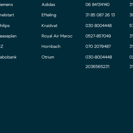
iemens
Adidas
06 84134140
3
nelstart
Efteling
31 85 087 26 13
3
hilips
Kruidvat
030 8004448
5
easeplan
Royal Air Maroc
0527-857049
3
CZ
Hornbach
070 2079487
3
abobank
Otrium
030-8004448
0
2036565231
3