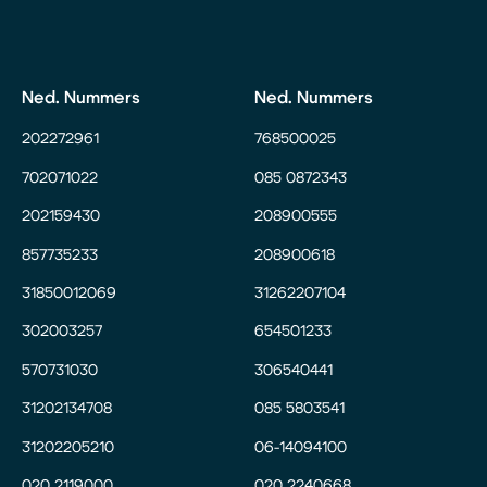
Ned. Nummers
Ned. Nummers
202272961
768500025
702071022
085 0872343
202159430
208900555
857735233
208900618
31850012069
31262207104
302003257
654501233
570731030
306540441
31202134708
085 5803541
31202205210
06-14094100
020 2119000
020 2240668