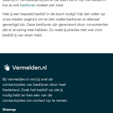
kun je ook
bedrijven
zoeken per stad.
Heb jij een bepaald bedrijf in de buurt nodig? Kijk dan zeker op
onze steden pagina’s om te zien welke bedrijven er allemaal
gevestigd zijn. Deze bedrijven zijn gereviewd door consumenten
die er ervaring mee hebben. Zo weet jij precies met wat voor
bedrijf jij van doen hebt.
Bij Vermelden.nl vind jij snel de
contactopties van bedrijven door heel
Nederland. Zoek het bedrijf op dat jij
nodig hebt en kies een van de
contactopties om contact op te nemen.
Sitemap