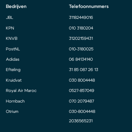
Bedrijven
Telefoonnummers
JBL
31182449016
KPN
010 3180204
KNVB
31202159431
PostNL
010-3180025
Adidas
06 84134140
Efteling
31 85 087 26 13
Kruidvat
030 8004448
Royal Air Maroc
0527-857049
Hornbach
070 2079487
Otrium
030-8004448
2036565231