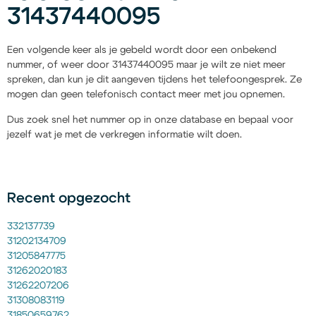
31437440095
Een volgende keer als je gebeld wordt door een onbekend
nummer, of weer door 31437440095 maar je wilt ze niet meer
spreken, dan kun je dit aangeven tijdens het telefoongesprek. Ze
mogen dan geen telefonisch contact meer met jou opnemen.
Dus zoek snel het nummer op in onze database en bepaal voor
jezelf wat je met de verkregen informatie wilt doen.
Recent opgezocht
332137739
31202134709
31205847775
31262020183
31262207206
31308083119
31850659762