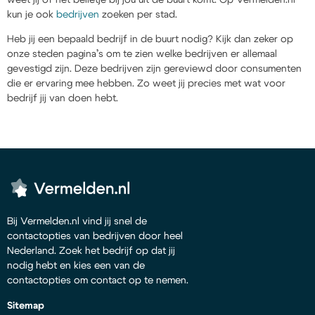
kun je ook
bedrijven
zoeken per stad.
Heb jij een bepaald bedrijf in de buurt nodig? Kijk dan zeker op
onze steden pagina’s om te zien welke bedrijven er allemaal
gevestigd zijn. Deze bedrijven zijn gereviewd door consumenten
die er ervaring mee hebben. Zo weet jij precies met wat voor
bedrijf jij van doen hebt.
Bij Vermelden.nl vind jij snel de
contactopties van bedrijven door heel
Nederland. Zoek het bedrijf op dat jij
nodig hebt en kies een van de
contactopties om contact op te nemen.
Sitemap