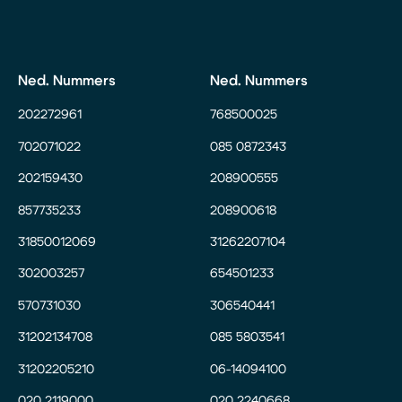
Ned. Nummers
Ned. Nummers
202272961
768500025
702071022
085 0872343
202159430
208900555
857735233
208900618
31850012069
31262207104
302003257
654501233
570731030
306540441
31202134708
085 5803541
31202205210
06-14094100
020 2119000
020 2240668