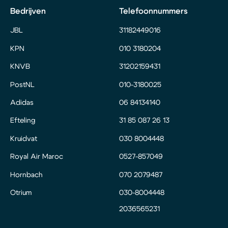
Bedrijven
Telefoonnummers
JBL
31182449016
KPN
010 3180204
KNVB
31202159431
PostNL
010-3180025
Adidas
06 84134140
Efteling
31 85 087 26 13
Kruidvat
030 8004448
Royal Air Maroc
0527-857049
Hornbach
070 2079487
Otrium
030-8004448
2036565231