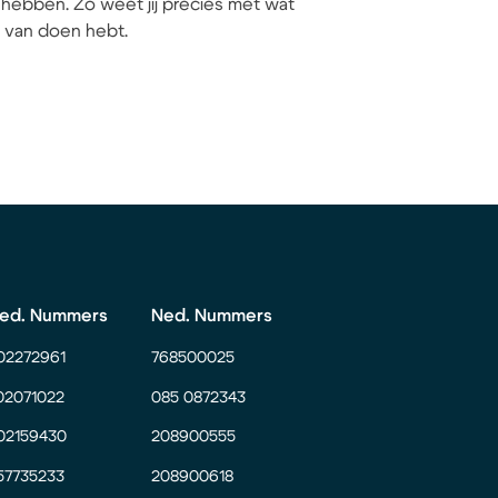
hebben. Zo weet jij precies met wat
ij van doen hebt.
ed. Nummers
Ned. Nummers
02272961
768500025
02071022
085 0872343
02159430
208900555
57735233
208900618