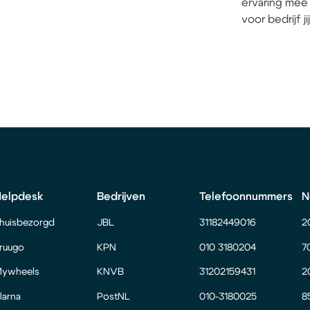
ervaring mee 
voor bedrijf j
Helpdesk
Bedrijven
Telefoonnummers
N
huisbezorgd
JBL
31182449016
2
ruugo
KPN
010 3180204
7
ywheels
KNVB
31202159431
2
larna
PostNL
010-3180025
8