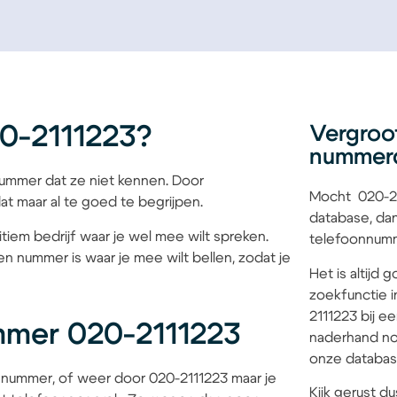
0-2111223?
Vergroo
nummer
mmer dat ze niet kennen. Door
Mocht 020-21
at maar al te goed te begrijpen.
database, dan
itiem bedrijf waar je wel mee wilt spreken.
telefoonnumme
en nummer is waar je mee wilt bellen, zodat je
Het is altijd
zoekfunctie i
2111223 bij e
mmer 020-2111223
naderhand no
onze database
nummer, of weer door 020-2111223 maar je
Kijk gerust du