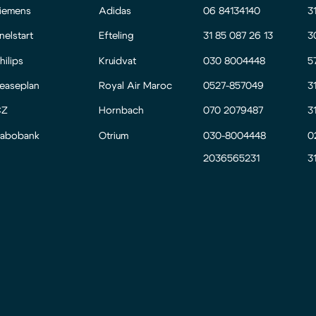
iemens
Adidas
06 84134140
3
nelstart
Efteling
31 85 087 26 13
3
hilips
Kruidvat
030 8004448
5
easeplan
Royal Air Maroc
0527-857049
3
CZ
Hornbach
070 2079487
3
abobank
Otrium
030-8004448
0
2036565231
3