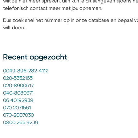
wilt ze niet meer spreken, dan kun je dit aangeven tijdens
telefonisch contact meer met jou opnemen.
Dus zoek snel het nummer op in onze database en bepaal vo
wilt doen.
Recent opgezocht
0049-896-282-4112
020-5352165
020-8900617
040-8080371
06 40192939
070 2071561
070-2007030
0800 265 9239