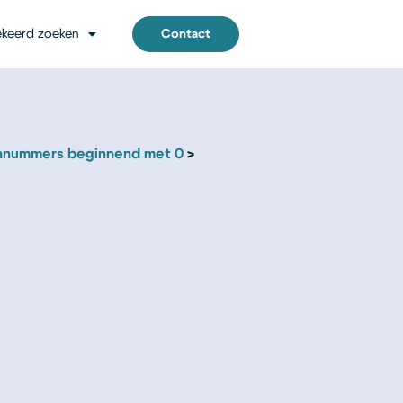
keerd zoeken
Contact
nnummers beginnend met 0