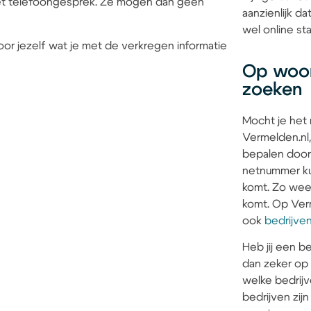
 het telefoongesprek. Ze mogen dan geen
aanzienlijk d
wel online sta
or jezelf wat je met de verkregen informatie
Op woon
zoeken
Mocht je het
Vermelden.nl,
bepalen door
netnummer kun
komt. Zo weet 
komt. Op Verm
ook
bedrijve
Heb jij een be
dan zeker op
welke bedrijv
bedrijven zi