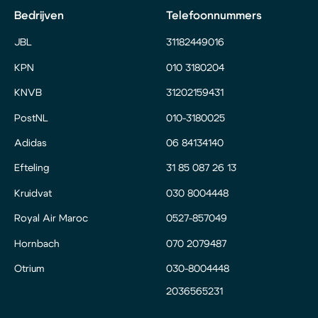
Bedrijven
Telefoonnummers
JBL
31182449016
KPN
010 3180204
KNVB
31202159431
PostNL
010-3180025
Adidas
06 84134140
Efteling
31 85 087 26 13
Kruidvat
030 8004448
Royal Air Maroc
0527-857049
Hornbach
070 2079487
Otrium
030-8004448
2036565231