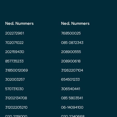
Ned. Nummers
Ned. Nummers
202272961
768500025
702071022
085 0872343
202159430
208900555
857735233
208900618
31850012069
31262207104
302003257
654501233
570731030
306540441
31202134708
085 5803541
31202205210
06-14094100
020 2119000
020 2240668