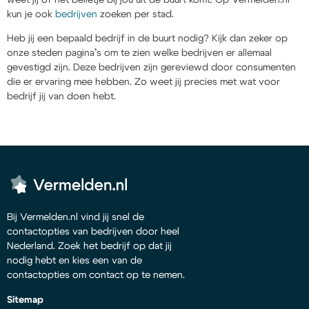
kun je ook
bedrijven
zoeken per stad.
Heb jij een bepaald bedrijf in de buurt nodig? Kijk dan zeker op
onze steden pagina’s om te zien welke bedrijven er allemaal
gevestigd zijn. Deze bedrijven zijn gereviewd door consumenten
die er ervaring mee hebben. Zo weet jij precies met wat voor
bedrijf jij van doen hebt.
Bij Vermelden.nl vind jij snel de
contactopties van bedrijven door heel
Nederland. Zoek het bedrijf op dat jij
nodig hebt en kies een van de
contactopties om contact op te nemen.
Sitemap