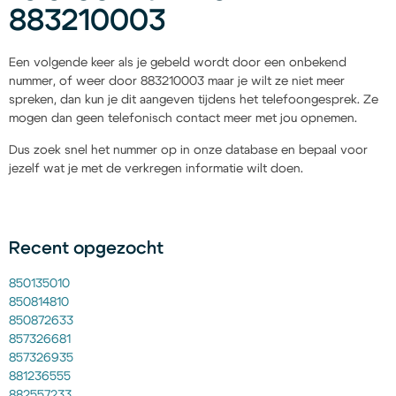
883210003
Een volgende keer als je gebeld wordt door een onbekend
nummer, of weer door 883210003 maar je wilt ze niet meer
spreken, dan kun je dit aangeven tijdens het telefoongesprek. Ze
mogen dan geen telefonisch contact meer met jou opnemen.
Dus zoek snel het nummer op in onze database en bepaal voor
jezelf wat je met de verkregen informatie wilt doen.
Recent opgezocht
850135010
850814810
850872633
857326681
857326935
881236555
882557233