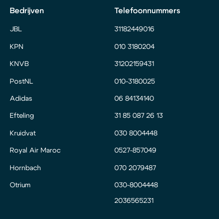
Bedrijven
Telefoonnummers
JBL
31182449016
KPN
010 3180204
KNVB
31202159431
PostNL
010-3180025
Adidas
06 84134140
Efteling
31 85 087 26 13
Kruidvat
030 8004448
Royal Air Maroc
0527-857049
Hornbach
070 2079487
Otrium
030-8004448
2036565231