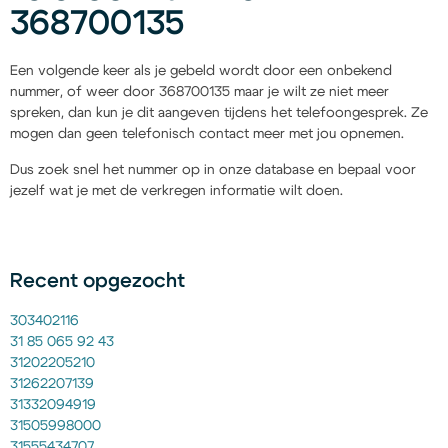
368700135
Een volgende keer als je gebeld wordt door een onbekend
nummer, of weer door 368700135 maar je wilt ze niet meer
spreken, dan kun je dit aangeven tijdens het telefoongesprek. Ze
mogen dan geen telefonisch contact meer met jou opnemen.
Dus zoek snel het nummer op in onze database en bepaal voor
jezelf wat je met de verkregen informatie wilt doen.
Recent opgezocht
303402116
31 85 065 92 43
31202205210
31262207139
31332094919
31505998000
31555434707