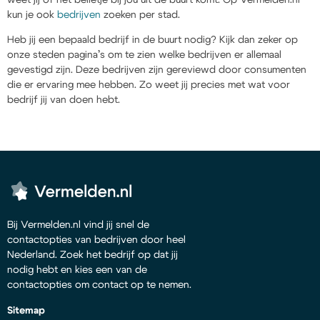
kun je ook
bedrijven
zoeken per stad.
Heb jij een bepaald bedrijf in de buurt nodig? Kijk dan zeker op
onze steden pagina’s om te zien welke bedrijven er allemaal
gevestigd zijn. Deze bedrijven zijn gereviewd door consumenten
die er ervaring mee hebben. Zo weet jij precies met wat voor
bedrijf jij van doen hebt.
Bij Vermelden.nl vind jij snel de
contactopties van bedrijven door heel
Nederland. Zoek het bedrijf op dat jij
nodig hebt en kies een van de
contactopties om contact op te nemen.
Sitemap