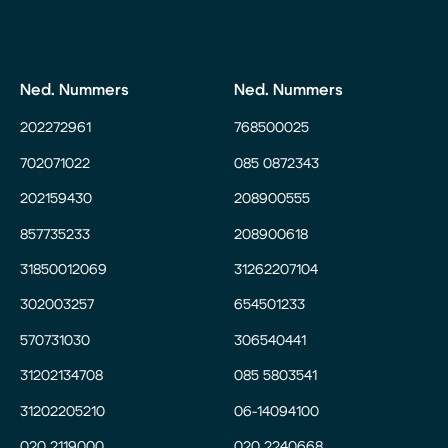
Ned. Nummers
Ned. Nummers
202272961
768500025
702071022
085 0872343
202159430
208900555
857735233
208900618
31850012069
31262207104
302003257
654501233
570731030
306540441
31202134708
085 5803541
31202205210
06-14094100
020 2119000
020 2240668