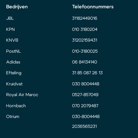
Bedrijven
Telefoonnummers
JBL
31182449016
KPN
010 3180204
KNVB
31202159431
PostNL
010-3180025
Adidas
06 84134140
Efteling
31 85 087 26 13
Kruidvat
030 8004448
Royal Air Maroc
0527-857049
Hornbach
070 2079487
Otrium
030-8004448
2036565231