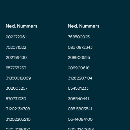
Ned. Nummers
Ned. Nummers
202272961
768500025
702071022
085 0872343
202159430
208900555
857735233
208900618
31850012069
31262207104
302003257
654501233
570731030
306540441
31202134708
085 5803541
31202205210
06-14094100
020 2119000
020 2240668