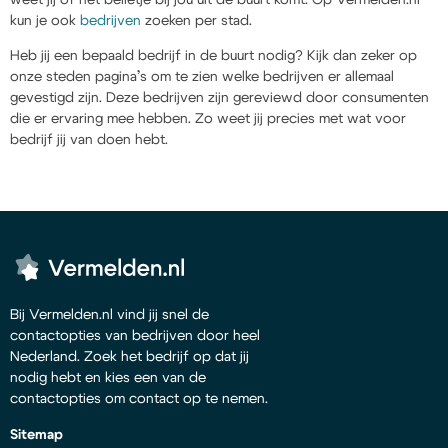
kun je ook
bedrijven
zoeken per stad.
Heb jij een bepaald bedrijf in de buurt nodig? Kijk dan zeker op
onze steden pagina’s om te zien welke bedrijven er allemaal
gevestigd zijn. Deze bedrijven zijn gereviewd door consumenten
die er ervaring mee hebben. Zo weet jij precies met wat voor
bedrijf jij van doen hebt.
Bij Vermelden.nl vind jij snel de
contactopties van bedrijven door heel
Nederland. Zoek het bedrijf op dat jij
nodig hebt en kies een van de
contactopties om contact op te nemen.
Sitemap