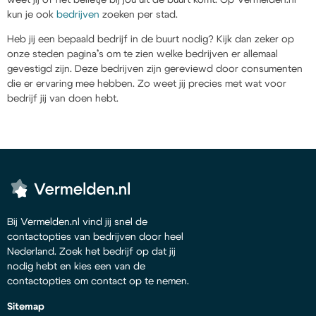
kun je ook
bedrijven
zoeken per stad.
Heb jij een bepaald bedrijf in de buurt nodig? Kijk dan zeker op
onze steden pagina’s om te zien welke bedrijven er allemaal
gevestigd zijn. Deze bedrijven zijn gereviewd door consumenten
die er ervaring mee hebben. Zo weet jij precies met wat voor
bedrijf jij van doen hebt.
Bij Vermelden.nl vind jij snel de
contactopties van bedrijven door heel
Nederland. Zoek het bedrijf op dat jij
nodig hebt en kies een van de
contactopties om contact op te nemen.
Sitemap