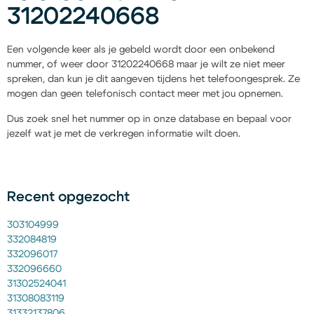
31202240668
Een volgende keer als je gebeld wordt door een onbekend
nummer, of weer door 31202240668 maar je wilt ze niet meer
spreken, dan kun je dit aangeven tijdens het telefoongesprek. Ze
mogen dan geen telefonisch contact meer met jou opnemen.
Dus zoek snel het nummer op in onze database en bepaal voor
jezelf wat je met de verkregen informatie wilt doen.
Recent opgezocht
303104999
332084819
332096017
332096660
31302524041
31308083119
31332137806