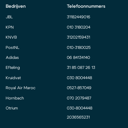
Bedrijven
Telefoonnummers
JBL
31182449016
KPN
010 3180204
KNVB
31202159431
PostNL
010-3180025
Adidas
06 84134140
Efteling
31 85 087 26 13
Kruidvat
030 8004448
Royal Air Maroc
0527-857049
Hornbach
070 2079487
Otrium
030-8004448
2036565231