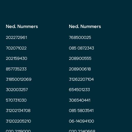
Ned. Nummers
Ned. Nummers
202272961
768500025
702071022
085 0872343
202159430
208900555
857735233
208900618
31850012069
31262207104
302003257
654501233
570731030
306540441
31202134708
085 5803541
31202205210
06-14094100
020 2119000
020 2240668