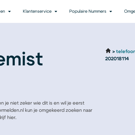
ven
Klantenservice
Populaire Nummers
Omge
telefoo
emist
202018114
je niet zeker wie dit is en wil je eerst
Vermelden.nl kun je omgekeerd zoeken naar
jf hier.