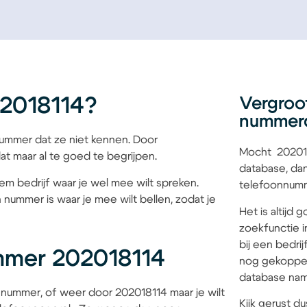
2018114?
Vergroo
nummer
mmer dat ze niet kennen. Door
Mocht 202018
at maar al te goed te begrijpen.
database, dan
iem bedrijf waar je wel mee wilt spreken.
telefoonnumme
 nummer is waar je mee wilt bellen, zodat je
Het is altijd
zoekfunctie i
bij een bedri
mmer 202018114
nog gekoppel
database name
nummer, of weer door 202018114 maar je wilt
Kijk gerust du