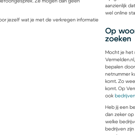
 telefoongesprek. Ze mogen dan geen
aanzienlijk d
wel online sta
or jezelf wat je met de verkregen informatie
Op woon
zoeken
Mocht je het
Vermelden.nl,
bepalen door
netnummer kun
komt. Zo weet 
komt. Op Verm
ook
bedrijve
Heb jij een be
dan zeker op
welke bedrijv
bedrijven zi