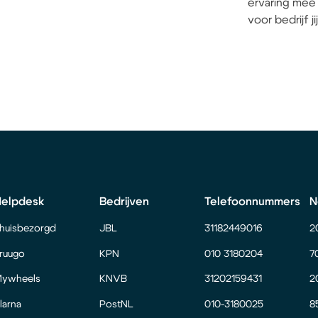
ervaring mee 
voor bedrijf j
Helpdesk
Bedrijven
Telefoonnummers
N
huisbezorgd
JBL
31182449016
2
ruugo
KPN
010 3180204
7
ywheels
KNVB
31202159431
2
larna
PostNL
010-3180025
8