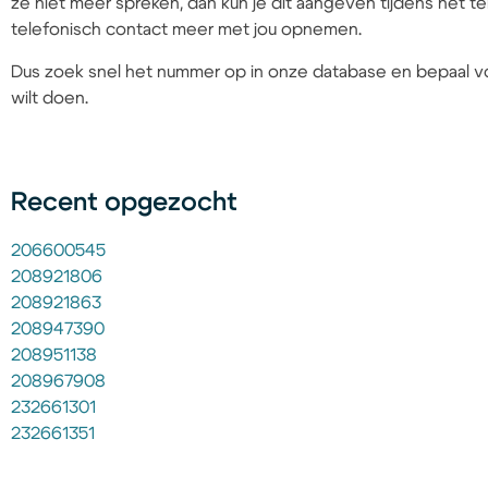
ze niet meer spreken, dan kun je dit aangeven tijdens het
telefonisch contact meer met jou opnemen.
Dus zoek snel het nummer op in onze database en bepaal vo
wilt doen.
Recent opgezocht
206600545
208921806
208921863
208947390
208951138
208967908
232661301
232661351