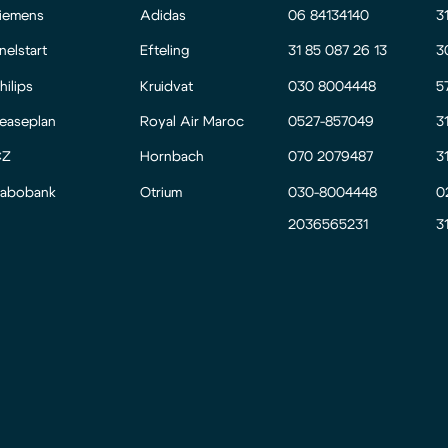
iemens
Adidas
06 84134140
3
nelstart
Efteling
31 85 087 26 13
3
hilips
Kruidvat
030 8004448
5
easeplan
Royal Air Maroc
0527-857049
3
CZ
Hornbach
070 2079487
3
abobank
Otrium
030-8004448
0
2036565231
3