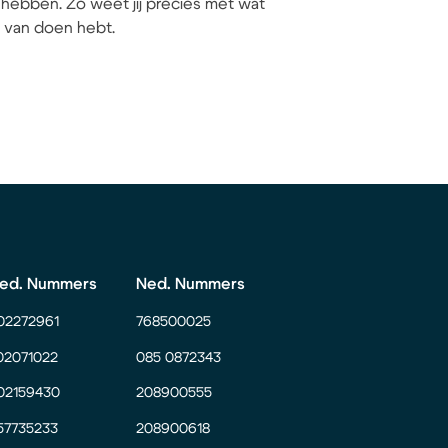
hebben. Zo weet jij precies met wat
ij van doen hebt.
ed. Nummers
Ned. Nummers
02272961
768500025
02071022
085 0872343
02159430
208900555
57735233
208900618