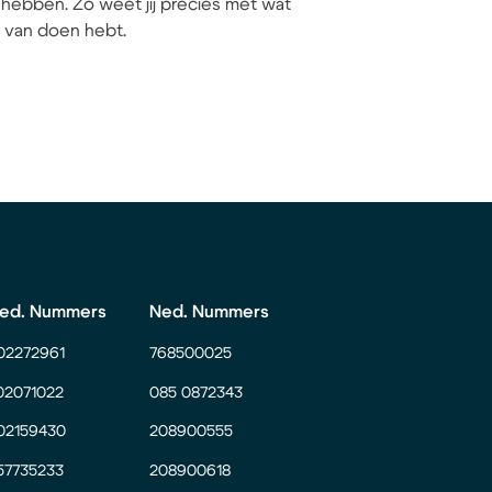
hebben. Zo weet jij precies met wat
ij van doen hebt.
ed. Nummers
Ned. Nummers
02272961
768500025
02071022
085 0872343
02159430
208900555
57735233
208900618