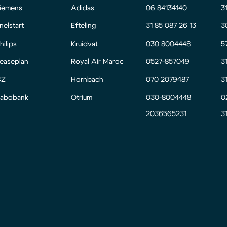
iemens
Adidas
06 84134140
3
nelstart
Efteling
31 85 087 26 13
3
hilips
Kruidvat
030 8004448
5
easeplan
Royal Air Maroc
0527-857049
3
CZ
Hornbach
070 2079487
3
abobank
Otrium
030-8004448
0
2036565231
3