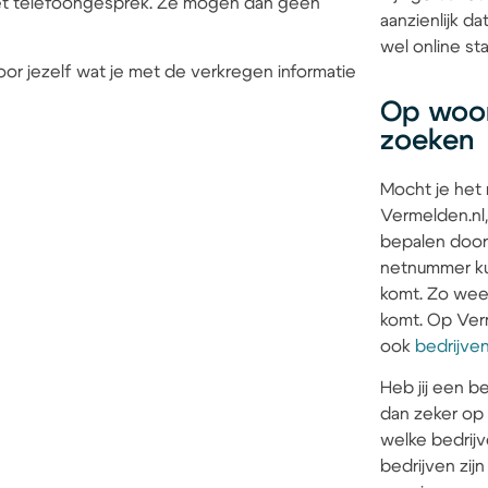
 het telefoongesprek. Ze mogen dan geen
aanzienlijk d
wel online sta
or jezelf wat je met de verkregen informatie
Op woon
zoeken
Mocht je het
Vermelden.nl,
bepalen door
netnummer kun
komt. Zo weet 
komt. Op Verm
ook
bedrijve
Heb jij een be
dan zeker op
welke bedrijv
bedrijven zi