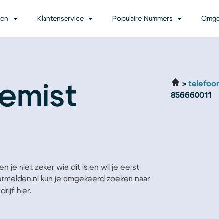
ven
Klantenservice
Populaire Nummers
Omge
telefoo
emist
856660011
 je niet zeker wie dit is en wil je eerst
Vermelden.nl kun je omgekeerd zoeken naar
ijf hier.