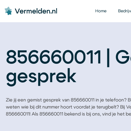
Home
Bedrij
856660011 | G
gesprek
Zie jij een gemist gesprek van 856660011 in je telefoon? Ben
weten wie bij dit nummer hoort voordat je terugbelt? Bij 
856660011! Als 856660011 bekend is bij ons, vind je het bedr