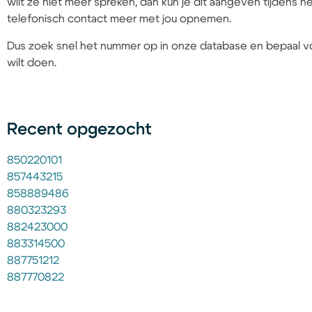
wilt ze niet meer spreken, dan kun je dit aangeven tijdens
telefonisch contact meer met jou opnemen.
Dus zoek snel het nummer op in onze database en bepaal vo
wilt doen.
Recent opgezocht
850220101
857443215
858889486
880323293
882423000
883314500
887751212
887770822