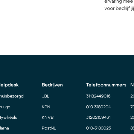
ervaring mee 
voor bedrijf j
Helpdesk
Bedrijven
Telefoonnummers
N
huisbezorgd
JBL
31182449016
2
ruugo
KPN
010 3180204
7
ywheels
KNVB
31202159431
2
larna
PostNL
010-3180025
8