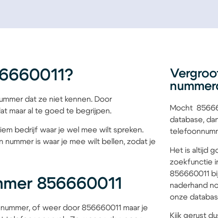
56660011?
Vergroo
nummer
mmer dat ze niet kennen. Door
Mocht 856660
at maar al te goed te begrijpen.
database, dan
iem bedrijf waar je wel mee wilt spreken.
telefoonnumme
 nummer is waar je mee wilt bellen, zodat je
Het is altijd
zoekfunctie i
856660011 bij
mmer 856660011
naderhand no
onze database
 nummer, of weer door 856660011 maar je
Kijk gerust du