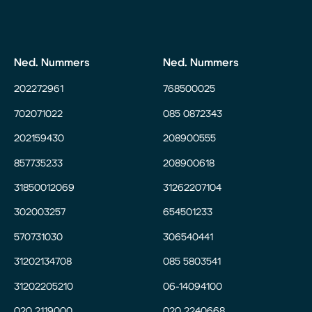
Ned. Nummers
Ned. Nummers
202272961
768500025
702071022
085 0872343
202159430
208900555
857735233
208900618
31850012069
31262207104
302003257
654501233
570731030
306540441
31202134708
085 5803541
31202205210
06-14094100
020 2119000
020 2240668