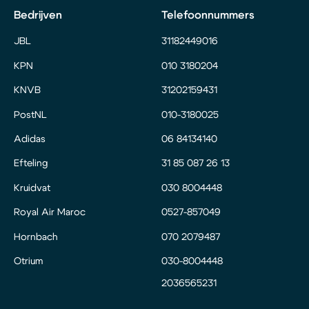
Bedrijven
Telefoonnummers
JBL
31182449016
KPN
010 3180204
KNVB
31202159431
PostNL
010-3180025
Adidas
06 84134140
Efteling
31 85 087 26 13
Kruidvat
030 8004448
Royal Air Maroc
0527-857049
Hornbach
070 2079487
Otrium
030-8004448
2036565231