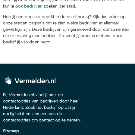
kun je ook
bedrijven
zoeken per stad.
Heb jij een bepaald bedrijf in de buurt nodig? Kijk dan zeker op
onze steden pagina’s om te zien welke bedrijven er allemaal
gevestigd zijn. Deze bedrijven zijn gereviewd door consumenten
die er ervaring mee hebben. Zo weet jij precies met wat voor
bedrijf jij van doen hebt.
Bij Vermelden.nl vind jij snel de
contactopties van bedrijven door heel
Nederland. Zoek het bedrijf op dat jij
nodig hebt en kies een van de
contactopties om contact op te nemen.
Sitemap