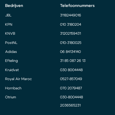
Bedrijven
Telefoonnummers
JBL
31182449016
KPN
010 3180204
KNVB
31202159431
PostNL
010-3180025
Adidas
06 84134140
Efteling
31 85 087 26 13
Kruidvat
030 8004448
Royal Air Maroc
0527-857049
Hornbach
070 2079487
Otrium
030-8004448
2036565231