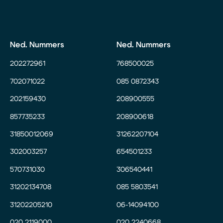
Ned. Nummers
Ned. Nummers
202272961
768500025
702071022
085 0872343
202159430
208900555
857735233
208900618
31850012069
31262207104
302003257
654501233
570731030
306540441
31202134708
085 5803541
31202205210
06-14094100
020 2119000
020 2240668