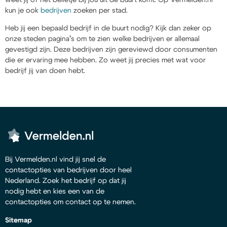
kun je ook
bedrijven
zoeken per stad.
Heb jij een bepaald bedrijf in de buurt nodig? Kijk dan zeker op
onze steden pagina’s om te zien welke bedrijven er allemaal
gevestigd zijn. Deze bedrijven zijn gereviewd door consumenten
die er ervaring mee hebben. Zo weet jij precies met wat voor
bedrijf jij van doen hebt.
Bij Vermelden.nl vind jij snel de
contactopties van bedrijven door heel
Nederland. Zoek het bedrijf op dat jij
nodig hebt en kies een van de
contactopties om contact op te nemen.
Sitemap