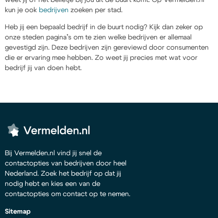
kun je ook
bedrijven
zoeken per stad.
Heb jij een bepaald bedrijf in de buurt nodig? Kijk dan zeker op
onze steden pagina’s om te zien welke bedrijven er allemaal
gevestigd zijn. Deze bedrijven zijn gereviewd door consumenten
die er ervaring mee hebben. Zo weet jij precies met wat voor
bedrijf jij van doen hebt.
Bij Vermelden.nl vind jij snel de
contactopties van bedrijven door heel
Nederland. Zoek het bedrijf op dat jij
nodig hebt en kies een van de
contactopties om contact op te nemen.
Sitemap