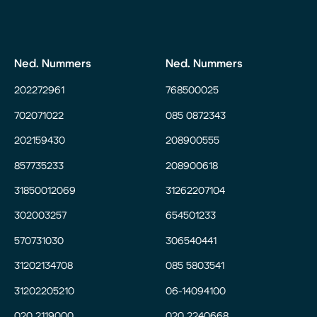
Ned. Nummers
Ned. Nummers
202272961
768500025
702071022
085 0872343
202159430
208900555
857735233
208900618
31850012069
31262207104
302003257
654501233
570731030
306540441
31202134708
085 5803541
31202205210
06-14094100
020 2119000
020 2240668