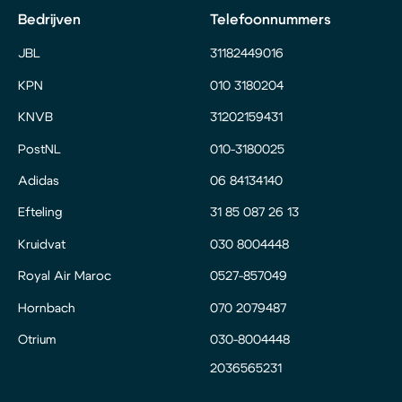
Bedrijven
Telefoonnummers
JBL
31182449016
KPN
010 3180204
KNVB
31202159431
PostNL
010-3180025
Adidas
06 84134140
Efteling
31 85 087 26 13
Kruidvat
030 8004448
Royal Air Maroc
0527-857049
Hornbach
070 2079487
Otrium
030-8004448
2036565231