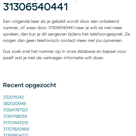
31306540441
Een volgende keer als je gebeld wordt door een onbekend
nummer, of weer door 31306540441 maar je wilt ze niet meer
spreken, dan kun je dit aangeven tijdens het telefoongesprek. Ze
mogen dan geen telefonisch contact meer met jou opnemen.
Dus zoek snel het nummer op in onze database en bepaal voor
jezelf wat je met de verkregen informatie wilt doen.
Recent opgezocht
332011042
382020948
31294787123
31341788139
31703443210
31707820466
31768804217