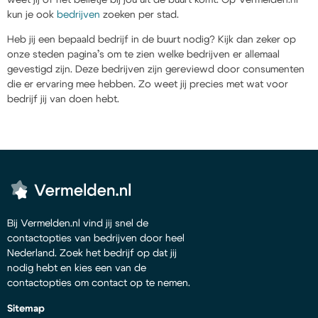
kun je ook
bedrijven
zoeken per stad.
Heb jij een bepaald bedrijf in de buurt nodig? Kijk dan zeker op
onze steden pagina’s om te zien welke bedrijven er allemaal
gevestigd zijn. Deze bedrijven zijn gereviewd door consumenten
die er ervaring mee hebben. Zo weet jij precies met wat voor
bedrijf jij van doen hebt.
Bij Vermelden.nl vind jij snel de
contactopties van bedrijven door heel
Nederland. Zoek het bedrijf op dat jij
nodig hebt en kies een van de
contactopties om contact op te nemen.
Sitemap