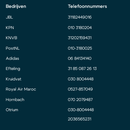
Bedrijven
Telefoonnummers
JBL
31182449016
KPN
010 3180204
KNVB
31202159431
PostNL
010-3180025
Adidas
06 84134140
Efteling
31 85 087 26 13
Kruidvat
030 8004448
Royal Air Maroc
0527-857049
Hornbach
070 2079487
Otrium
030-8004448
2036565231