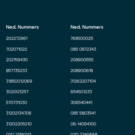
Ned. Nummers
Ned. Nummers
202272961
768500025
702071022
085 0872343
202159430
208900555
857735233
208900618
31850012069
31262207104
302003257
654501233
570731030
306540441
31202134708
085 5803541
31202205210
06-14094100
020 2119000
020 2240668