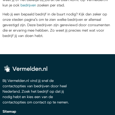
kun je ook
bedrijven
zoeken per stad.
Heb jij een bepaald bedrijf in de buurt nodig? Kijk dan zeker op
onze steden pagina’s om te zien welke bedrijven er allemaal
gevestigd zijn. Deze bedrijven zijn gereviewd door consumenten
die er ervaring mee hebben. Zo weet jij precies met wat voor
bedrijf jij van doen hebt.
Bij Vermelden.nl vind jij snel de
contactopties van bedrijven door heel
Nederland. Zoek het bedrijf op dat jij
nodig hebt en kies een van de
contactopties om contact op te nemen.
Sitemap