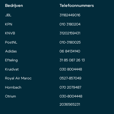
Bedrijven
Telefoonnummers
JBL
31182449016
KPN
010 3180204
KNVB
31202159431
PostNL
010-3180025
Adidas
06 84134140
Efteling
31 85 087 26 13
Kruidvat
030 8004448
Royal Air Maroc
0527-857049
Hornbach
070 2079487
Otrium
030-8004448
2036565231