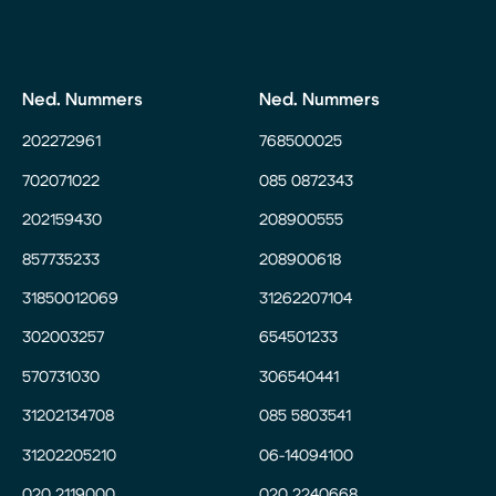
Ned. Nummers
Ned. Nummers
202272961
768500025
702071022
085 0872343
202159430
208900555
857735233
208900618
31850012069
31262207104
302003257
654501233
570731030
306540441
31202134708
085 5803541
31202205210
06-14094100
020 2119000
020 2240668