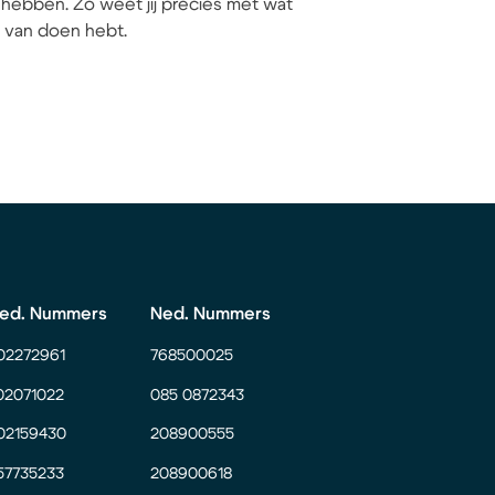
hebben. Zo weet jij precies met wat
ij van doen hebt.
ed. Nummers
Ned. Nummers
02272961
768500025
02071022
085 0872343
02159430
208900555
57735233
208900618