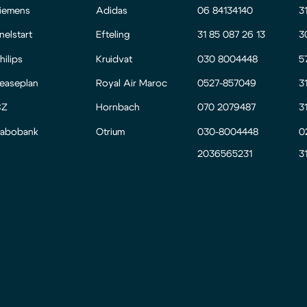
iemens
Adidas
06 84134140
3
nelstart
Efteling
31 85 087 26 13
3
hilips
Kruidvat
030 8004448
5
easeplan
Royal Air Maroc
0527-857049
3
CZ
Hornbach
070 2079487
3
abobank
Otrium
030-8004448
0
2036565231
3