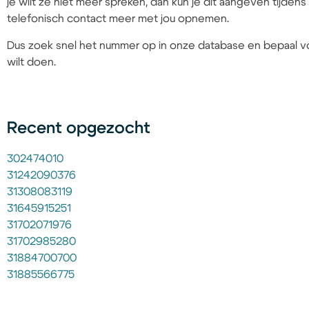
je wilt ze niet meer spreken, dan kun je dit aangeven tijd
telefonisch contact meer met jou opnemen.
Dus zoek snel het nummer op in onze database en bepaal vo
wilt doen.
Recent opgezocht
302474010
31242090376
31308083119
31645915251
31702071976
31702985280
31884700700
31885566775