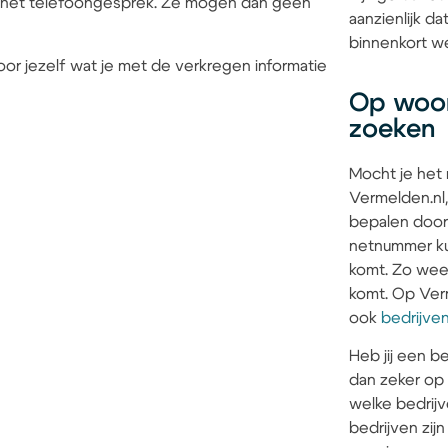
ens het telefoongesprek. Ze mogen dan geen
aanzienlijk d
binnenkort we
or jezelf wat je met de verkregen informatie
Op woon
zoeken
Mocht je het
Vermelden.nl,
bepalen door
netnummer kun
komt. Zo weet 
komt. Op Verm
ook
bedrijve
Heb jij een be
dan zeker op
welke bedrijv
bedrijven zi