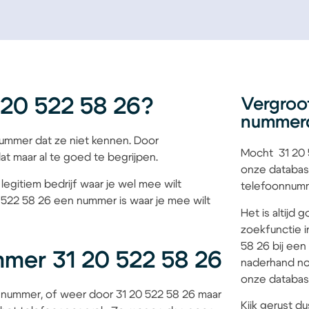
20 522 58 26?
Vergroo
nummer
mmer dat ze niet kennen. Door
Mocht 31 20 5
at maar al te goed te begrijpen.
onze databas
legitiem bedrijf waar je wel mee wilt
telefoonnumme
0 522 58 26 een nummer is waar je mee wilt
Het is altijd
zoekfunctie i
58 26 bij een
mer 31 20 522 58 26
naderhand no
onze database
 nummer, of weer door 31 20 522 58 26 maar
Kijk gerust du