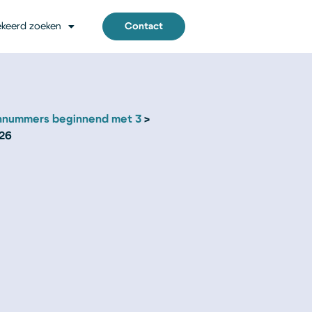
keerd zoeken
Contact
nnummers beginnend met 3
 26