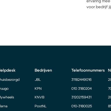
ervaring mee 
voor bedrijf j
Helpdesk
Bedrijven
Telefoonnummers
N
huisbezorgd
JBL
31182449016
2
ruugo
KPN
010 3180204
7
ywheels
KNVB
31202159431
2
larna
PostNL
010-3180025
8