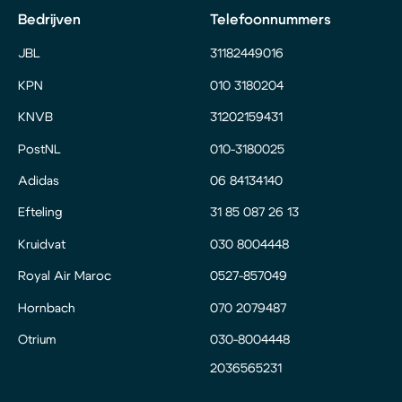
Bedrijven
Telefoonnummers
JBL
31182449016
KPN
010 3180204
KNVB
31202159431
PostNL
010-3180025
Adidas
06 84134140
Efteling
31 85 087 26 13
Kruidvat
030 8004448
Royal Air Maroc
0527-857049
Hornbach
070 2079487
Otrium
030-8004448
2036565231