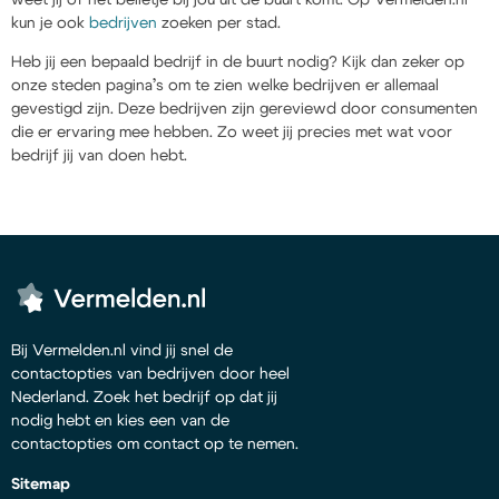
kun je ook
bedrijven
zoeken per stad.
Heb jij een bepaald bedrijf in de buurt nodig? Kijk dan zeker op
onze steden pagina’s om te zien welke bedrijven er allemaal
gevestigd zijn. Deze bedrijven zijn gereviewd door consumenten
die er ervaring mee hebben. Zo weet jij precies met wat voor
bedrijf jij van doen hebt.
Bij Vermelden.nl vind jij snel de
contactopties van bedrijven door heel
Nederland. Zoek het bedrijf op dat jij
nodig hebt en kies een van de
contactopties om contact op te nemen.
Sitemap