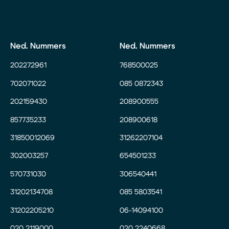
Ned. Nummers
Ned. Nummers
202272961
768500025
702071022
085 0872343
202159430
208900555
857735233
208900618
31850012069
31262207104
302003257
654501233
570731030
306540441
31202134708
085 5803541
31202205210
06-14094100
020 2119000
020 2240668