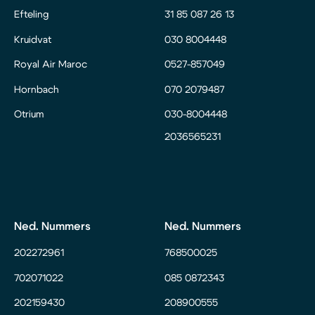
Efteling
31 85 087 26 13
Kruidvat
030 8004448
Royal Air Maroc
0527-857049
Hornbach
070 2079487
Otrium
030-8004448
2036565231
Ned. Nummers
Ned. Nummers
202272961
768500025
702071022
085 0872343
202159430
208900555