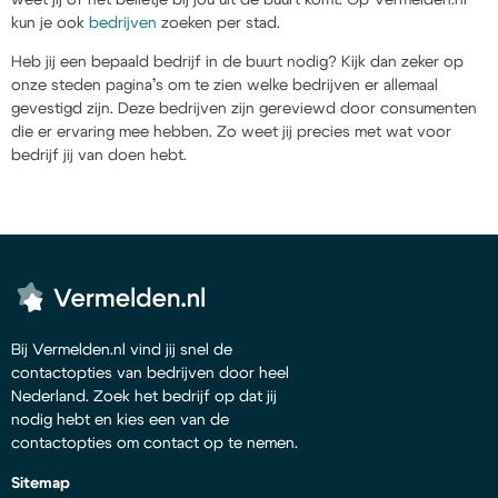
kun je ook
bedrijven
zoeken per stad.
Heb jij een bepaald bedrijf in de buurt nodig? Kijk dan zeker op
onze steden pagina’s om te zien welke bedrijven er allemaal
gevestigd zijn. Deze bedrijven zijn gereviewd door consumenten
die er ervaring mee hebben. Zo weet jij precies met wat voor
bedrijf jij van doen hebt.
Bij Vermelden.nl vind jij snel de
contactopties van bedrijven door heel
Nederland. Zoek het bedrijf op dat jij
nodig hebt en kies een van de
contactopties om contact op te nemen.
Sitemap