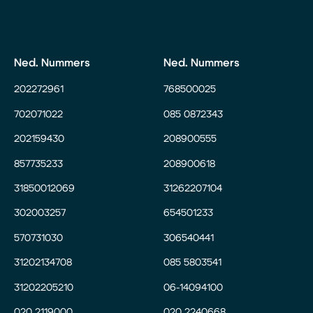
Ned. Nummers
Ned. Nummers
202272961
768500025
702071022
085 0872343
202159430
208900555
857735233
208900618
31850012069
31262207104
302003257
654501233
570731030
306540441
31202134708
085 5803541
31202205210
06-14094100
020 2119000
020 2240668