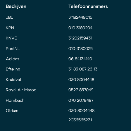
Bedrijven
Telefoonnummers
JBL
31182449016
KPN
010 3180204
KNVB
31202159431
PostNL
010-3180025
Adidas
06 84134140
Efteling
31 85 087 26 13
Kruidvat
030 8004448
Royal Air Maroc
0527-857049
Hornbach
070 2079487
Otrium
030-8004448
2036565231