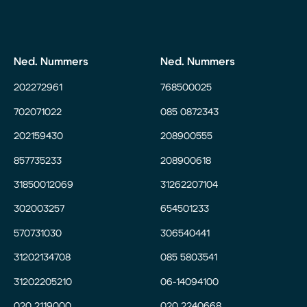
Ned. Nummers
Ned. Nummers
202272961
768500025
702071022
085 0872343
202159430
208900555
857735233
208900618
31850012069
31262207104
302003257
654501233
570731030
306540441
31202134708
085 5803541
31202205210
06-14094100
020 2119000
020 2240668