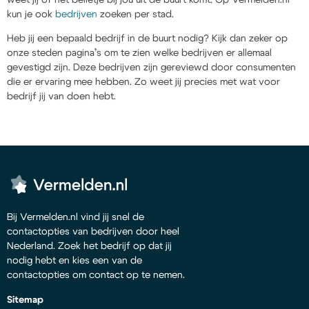
kun je ook
bedrijven
zoeken per stad.
Heb jij een bepaald bedrijf in de buurt nodig? Kijk dan zeker op
onze steden pagina’s om te zien welke bedrijven er allemaal
gevestigd zijn. Deze bedrijven zijn gereviewd door consumenten
die er ervaring mee hebben. Zo weet jij precies met wat voor
bedrijf jij van doen hebt.
Bij Vermelden.nl vind jij snel de
contactopties van bedrijven door heel
Nederland. Zoek het bedrijf op dat jij
nodig hebt en kies een van de
contactopties om contact op te nemen.
Sitemap