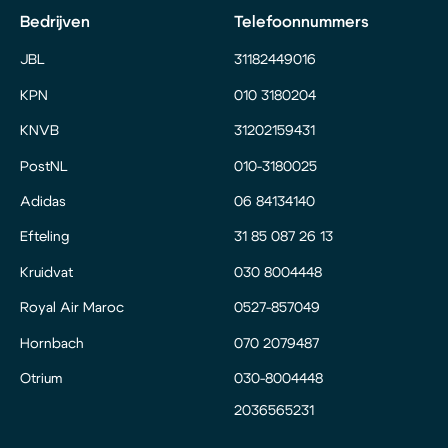
Bedrijven
Telefoonnummers
JBL
31182449016
KPN
010 3180204
KNVB
31202159431
PostNL
010-3180025
Adidas
06 84134140
Efteling
31 85 087 26 13
Kruidvat
030 8004448
Royal Air Maroc
0527-857049
Hornbach
070 2079487
Otrium
030-8004448
2036565231