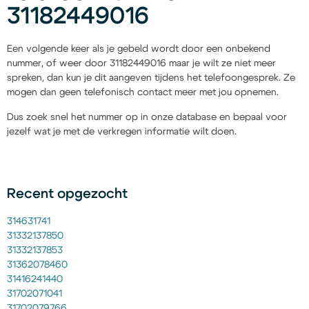
31182449016
Een volgende keer als je gebeld wordt door een onbekend
nummer, of weer door 31182449016 maar je wilt ze niet meer
spreken, dan kun je dit aangeven tijdens het telefoongesprek. Ze
mogen dan geen telefonisch contact meer met jou opnemen.
Dus zoek snel het nummer op in onze database en bepaal voor
jezelf wat je met de verkregen informatie wilt doen.
Recent opgezocht
314631741
31332137850
31332137853
31362078460
31416241440
31702071041
31702079766