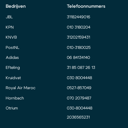
Bedrijven
Telefoonnummers
JBL
31182449016
KPN
010 3180204
KNVB
31202159431
PostNL
010-3180025
Adidas
06 84134140
Efteling
31 85 087 26 13
Kruidvat
030 8004448
Royal Air Maroc
0527-857049
Hornbach
070 2079487
Otrium
030-8004448
2036565231