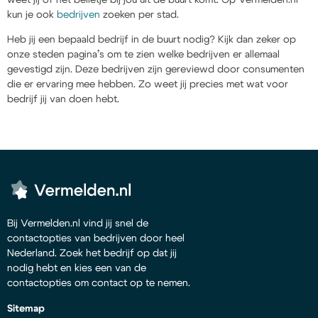
kun je ook
bedrijven
zoeken per stad.
Heb jij een bepaald bedrijf in de buurt nodig? Kijk dan zeker op
onze steden pagina’s om te zien welke bedrijven er allemaal
gevestigd zijn. Deze bedrijven zijn gereviewd door consumenten
die er ervaring mee hebben. Zo weet jij precies met wat voor
bedrijf jij van doen hebt.
Bij Vermelden.nl vind jij snel de
contactopties van bedrijven door heel
Nederland. Zoek het bedrijf op dat jij
nodig hebt en kies een van de
contactopties om contact op te nemen.
Sitemap