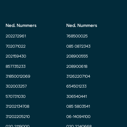
Ned. Nummers
Ned. Nummers
202272961
768500025
702071022
085 0872343
202159430
208900555
857735233
208900618
31850012069
31262207104
302003257
654501233
570731030
306540441
31202134708
085 5803541
31202205210
06-14094100
020 2119000
020 2240668