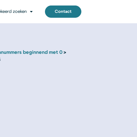
keerd zoeken
Contact
nnummers beginnend met 0
6