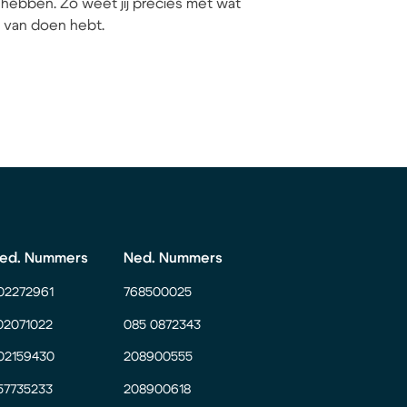
hebben. Zo weet jij precies met wat
ij van doen hebt.
ed. Nummers
Ned. Nummers
02272961
768500025
02071022
085 0872343
02159430
208900555
57735233
208900618