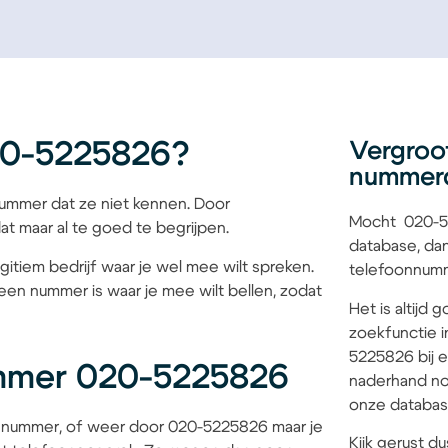
20-5225826?
Vergroo
nummer
mmer dat ze niet kennen. Door
Mocht 020-52
at maar al te goed te begrijpen.
database, dan
gitiem bedrijf waar je wel mee wilt spreken.
telefoonnumme
een nummer is waar je mee wilt bellen, zodat
Het is altijd
zoekfunctie i
5225826 bij e
mmer 020-5225826
naderhand no
onze database
 nummer, of weer door 020-5225826 maar je
Kijk gerust du