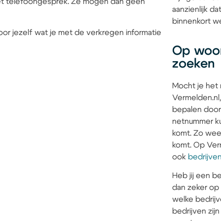
 het telefoongesprek. Ze mogen dan geen
aanzienlijk 
binnenkort we
or jezelf wat je met de verkregen informatie
Op woon
zoeken
Mocht je het
Vermelden.nl,
bepalen door
netnummer kun
komt. Zo weet 
komt. Op Verm
ook
bedrijve
Heb jij een be
dan zeker op
welke bedrijv
bedrijven zi