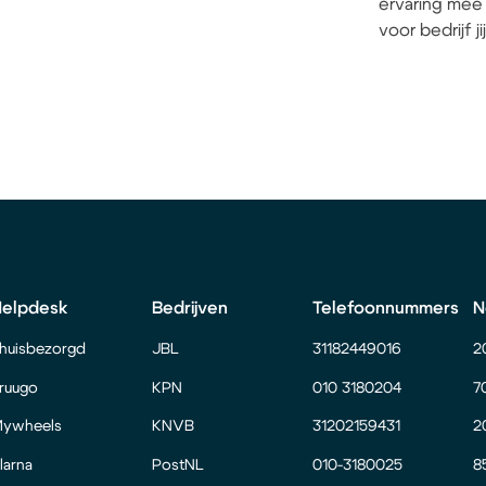
ervaring mee 
voor bedrijf j
Helpdesk
Bedrijven
Telefoonnummers
N
huisbezorgd
JBL
31182449016
2
ruugo
KPN
010 3180204
7
ywheels
KNVB
31202159431
2
larna
PostNL
010-3180025
8