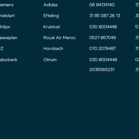
iemens
Adidas
06 84134140
3
nelstart
Efteling
31 85 087 26 13
3
hilips
Kruidvat
030 8004448
5
easeplan
Royal Air Maroc
0527-857049
3
CZ
Hornbach
070 2079487
3
abobank
Otrium
030-8004448
0
2036565231
3