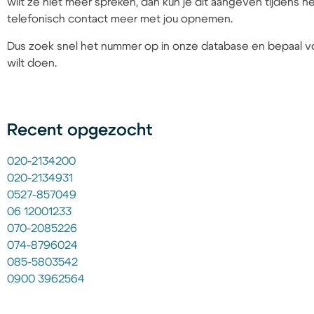
wilt ze niet meer spreken, dan kun je dit aangeven tijdens
telefonisch contact meer met jou opnemen.
Dus zoek snel het nummer op in onze database en bepaal vo
wilt doen.
Recent opgezocht
020-2134200
020-2134931
0527-857049
06 12001233
070-2085226
074-8796024
085-5803542
0900 3962564