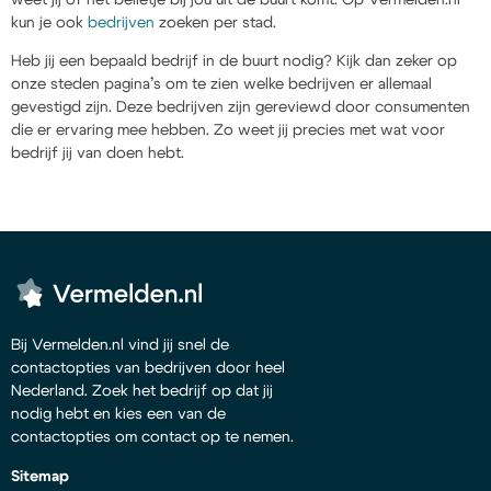
kun je ook
bedrijven
zoeken per stad.
Heb jij een bepaald bedrijf in de buurt nodig? Kijk dan zeker op
onze steden pagina’s om te zien welke bedrijven er allemaal
gevestigd zijn. Deze bedrijven zijn gereviewd door consumenten
die er ervaring mee hebben. Zo weet jij precies met wat voor
bedrijf jij van doen hebt.
Bij Vermelden.nl vind jij snel de
contactopties van bedrijven door heel
Nederland. Zoek het bedrijf op dat jij
nodig hebt en kies een van de
contactopties om contact op te nemen.
Sitemap