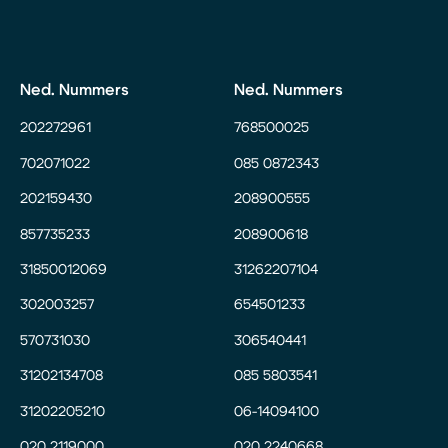
Ned. Nummers
Ned. Nummers
202272961
768500025
702071022
085 0872343
202159430
208900555
857735233
208900618
31850012069
31262207104
302003257
654501233
570731030
306540441
31202134708
085 5803541
31202205210
06-14094100
020 2119000
020 2240668