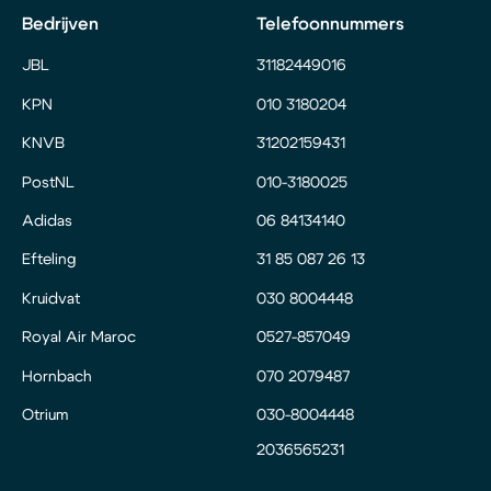
Bedrijven
Telefoonnummers
JBL
31182449016
KPN
010 3180204
KNVB
31202159431
PostNL
010-3180025
Adidas
06 84134140
Efteling
31 85 087 26 13
Kruidvat
030 8004448
Royal Air Maroc
0527-857049
Hornbach
070 2079487
Otrium
030-8004448
2036565231