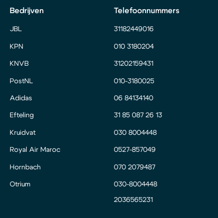
Bedrijven
Telefoonnummers
JBL
31182449016
KPN
010 3180204
KNVB
31202159431
PostNL
010-3180025
Adidas
06 84134140
Efteling
31 85 087 26 13
Kruidvat
030 8004448
Royal Air Maroc
0527-857049
Hornbach
070 2079487
Otrium
030-8004448
2036565231