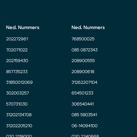
Ned. Nummers
Ned. Nummers
202272961
768500025
702071022
085 0872343
202159430
208900555
857735233
208900618
31850012069
31262207104
302003257
654501233
570731030
306540441
31202134708
085 5803541
31202205210
06-14094100
020 2119000
020 2240668