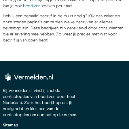
kun je ook
bedrijven
zoeken per stad.
Heb jij een bepaald bedrijf in de buurt nodig? Kijk dan zeker op
onze steden pagina’s om te zien welke bedrijven er allemaal
gevestigd zijn. Deze bedrijven zijn gereviewd door consumenten
die er ervaring mee hebben. Zo weet jij precies met wat voor
bedrijf jij van doen hebt.
Bij Vermelden.nl vind jij snel de
contactopties van bedrijven door heel
Nederland. Zoek het bedrijf op dat jij
nodig hebt en kies een van de
contactopties om contact op te nemen.
Sitemap