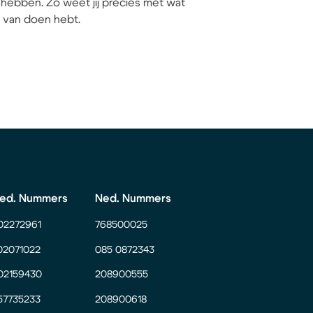
hebben. Zo weet jij precies met wat
ij van doen hebt.
ed. Nummers
Ned. Nummers
02272961
768500025
02071022
085 0872343
02159430
208900555
57735233
208900618