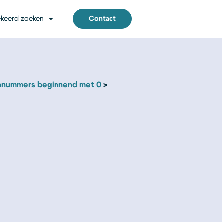
keerd zoeken
Contact
nnummers beginnend met 0