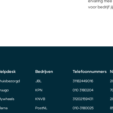
ervaring mee 
voor bedrijf j
Helpdesk
Bedrijven
Telefoonnummers
N
huisbezorgd
JBL
31182449016
2
ruugo
KPN
010 3180204
7
ywheels
KNVB
31202159431
2
larna
PostNL
010-3180025
8