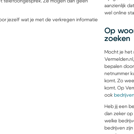
 het telefoongesprek. Ze mogen dan geen
aanzienlijk d
wel online sta
or jezelf wat je met de verkregen informatie
Op woon
zoeken
Mocht je het
Vermelden.nl,
bepalen door
netnummer kun
komt. Zo weet 
komt. Op Verm
ook
bedrijve
Heb jij een be
dan zeker op
welke bedrijv
bedrijven zi