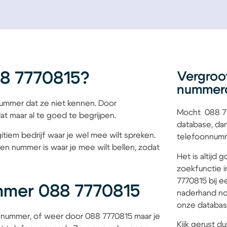
8 7770815?
Vergroo
nummer
mmer dat ze niet kennen. Door
Mocht 088 77
at maar al te goed te begrijpen.
database, dan
itiem bedrijf waar je wel mee wilt spreken.
telefoonnumme
een nummer is waar je mee wilt bellen, zodat
Het is altijd
zoekfunctie i
7770815 bij e
mmer 088 7770815
naderhand no
onze database
 nummer, of weer door 088 7770815 maar je
Kijk gerust du