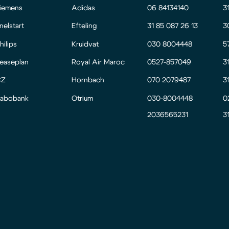
iemens
Adidas
06 84134140
3
nelstart
Efteling
31 85 087 26 13
3
hilips
Kruidvat
030 8004448
5
easeplan
Royal Air Maroc
0527-857049
3
CZ
Hornbach
070 2079487
3
abobank
Otrium
030-8004448
0
2036565231
3