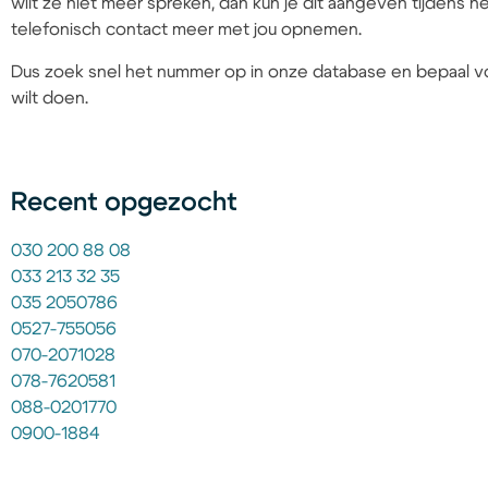
wilt ze niet meer spreken, dan kun je dit aangeven tijdens
telefonisch contact meer met jou opnemen.
Dus zoek snel het nummer op in onze database en bepaal vo
wilt doen.
Recent opgezocht
030 200 88 08
033 213 32 35
035 2050786
0527-755056
070-2071028
078-7620581
088-0201770
0900-1884