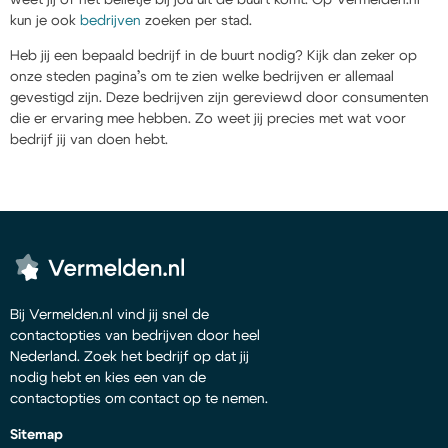
kun je ook
bedrijven
zoeken per stad.
Heb jij een bepaald bedrijf in de buurt nodig? Kijk dan zeker op
onze steden pagina’s om te zien welke bedrijven er allemaal
gevestigd zijn. Deze bedrijven zijn gereviewd door consumenten
die er ervaring mee hebben. Zo weet jij precies met wat voor
bedrijf jij van doen hebt.
Bij Vermelden.nl vind jij snel de
contactopties van bedrijven door heel
Nederland. Zoek het bedrijf op dat jij
nodig hebt en kies een van de
contactopties om contact op te nemen.
Sitemap