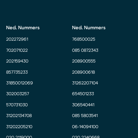
Ned. Nummers
Ned. Nummers
202272961
768500025
702071022
085 0872343
202159430
208900555
857735233
208900618
31850012069
31262207104
302003257
654501233
570731030
306540441
31202134708
085 5803541
31202205210
06-14094100
020 2119000
020 2240668