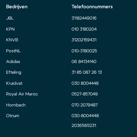
Bedrijven
Telefoonnummers
JBL
31182449016
KPN
010 3180204
KNVB
31202159431
PostNL
010-3180025
Adidas
06 84134140
Efteling
31 85 087 26 13
Kruidvat
030 8004448
Royal Air Maroc
0527-857049
Hornbach
070 2079487
Otrium
030-8004448
2036565231