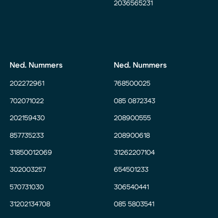
2036565231
Ned. Nummers
Ned. Nummers
202272961
768500025
702071022
085 0872343
202159430
208900555
857735233
208900618
31850012069
31262207104
302003257
654501233
570731030
306540441
31202134708
085 5803541