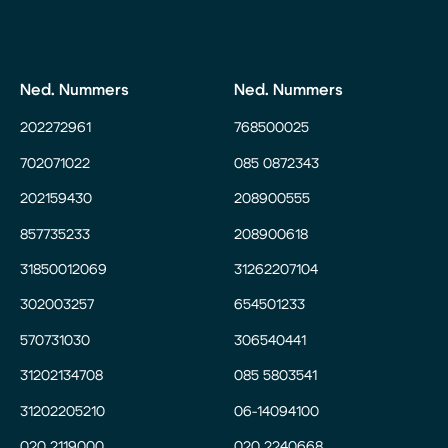
Ned. Nummers
Ned. Nummers
202272961
768500025
702071022
085 0872343
202159430
208900555
857735233
208900618
31850012069
31262207104
302003257
654501233
570731030
306540441
31202134708
085 5803541
31202205210
06-14094100
020 2119000
020 2240668