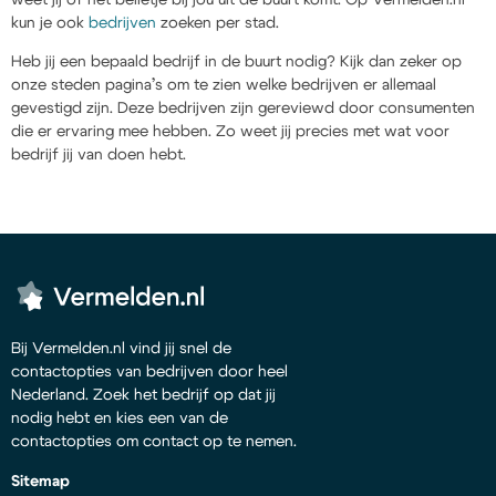
kun je ook
bedrijven
zoeken per stad.
Heb jij een bepaald bedrijf in de buurt nodig? Kijk dan zeker op
onze steden pagina’s om te zien welke bedrijven er allemaal
gevestigd zijn. Deze bedrijven zijn gereviewd door consumenten
die er ervaring mee hebben. Zo weet jij precies met wat voor
bedrijf jij van doen hebt.
Bij Vermelden.nl vind jij snel de
contactopties van bedrijven door heel
Nederland. Zoek het bedrijf op dat jij
nodig hebt en kies een van de
contactopties om contact op te nemen.
Sitemap