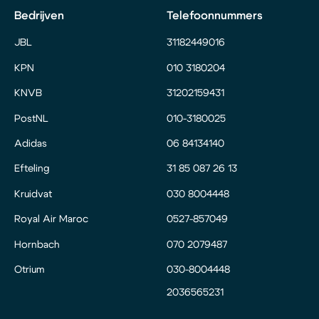
Bedrijven
Telefoonnummers
JBL
31182449016
KPN
010 3180204
KNVB
31202159431
PostNL
010-3180025
Adidas
06 84134140
Efteling
31 85 087 26 13
Kruidvat
030 8004448
Royal Air Maroc
0527-857049
Hornbach
070 2079487
Otrium
030-8004448
2036565231