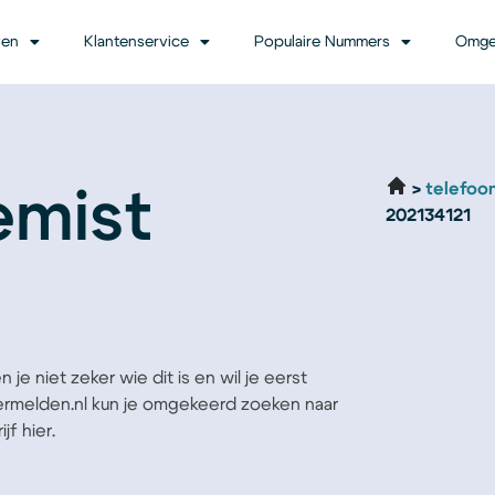
ven
Klantenservice
Populaire Nummers
Omge
telefoo
emist
202134121
je niet zeker wie dit is en wil je eerst
Vermelden.nl kun je omgekeerd zoeken naar
jf hier.