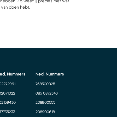
hebben. Zo weet jij precies met wat
ij van doen hebt.
ed. Nummers
Ned. Nummers
02272961
768500025
02071022
085 0872343
02159430
208900555
57735233
208900618