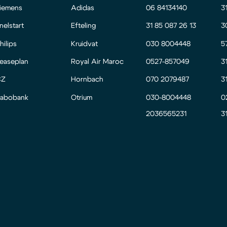
iemens
Adidas
06 84134140
3
nelstart
Efteling
31 85 087 26 13
3
hilips
Kruidvat
030 8004448
5
easeplan
Royal Air Maroc
0527-857049
3
CZ
Hornbach
070 2079487
3
abobank
Otrium
030-8004448
0
2036565231
3