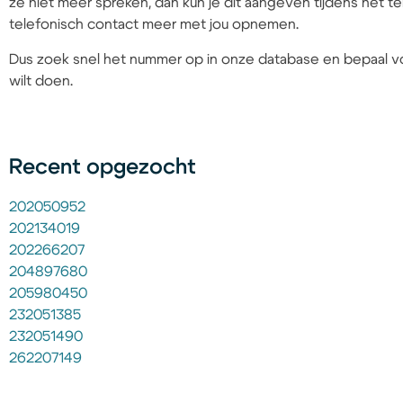
ze niet meer spreken, dan kun je dit aangeven tijdens het
telefonisch contact meer met jou opnemen.
Dus zoek snel het nummer op in onze database en bepaal vo
wilt doen.
Recent opgezocht
202050952
202134019
202266207
204897680
205980450
232051385
232051490
262207149