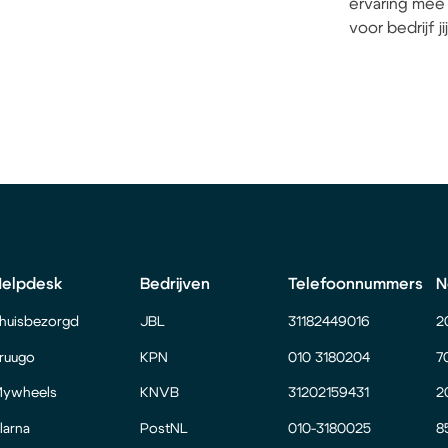
ervaring mee 
voor bedrijf j
Helpdesk
Bedrijven
Telefoonnummers
N
huisbezorgd
JBL
31182449016
2
ruugo
KPN
010 3180204
7
ywheels
KNVB
31202159431
2
larna
PostNL
010-3180025
8