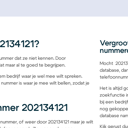
2134121?
Vergroo
nummer
mmer dat ze niet kennen. Door
Mocht 202134
at maar al te goed te begrijpen.
database, dan
iem bedrijf waar je wel mee wilt spreken.
telefoonnumme
 nummer is waar je mee wilt bellen, zodat je
Het is altijd
zoekfunctie i
bij een bedri
mmer 202134121
nog gekoppel
database name
nummer, of weer door 202134121 maar je wilt
Kijk gerust du