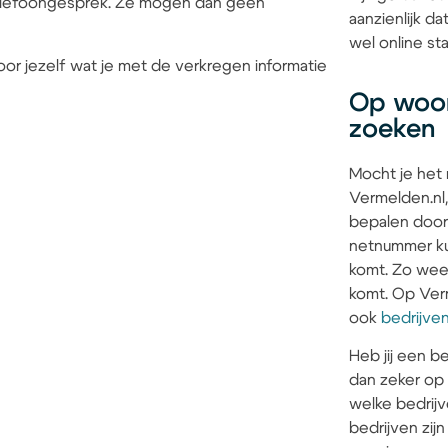
 telefoongesprek. Ze mogen dan geen
aanzienlijk d
wel online sta
or jezelf wat je met de verkregen informatie
Op woon
zoeken
Mocht je het
Vermelden.nl,
bepalen door
netnummer kun
komt. Zo weet 
komt. Op Verm
ook
bedrijve
Heb jij een be
dan zeker op
welke bedrijv
bedrijven zi