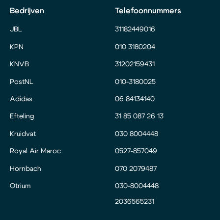
Bedrijven
Telefoonnummers
JBL
31182449016
KPN
010 3180204
KNVB
31202159431
PostNL
010-3180025
Adidas
06 84134140
Efteling
31 85 087 26 13
Kruidvat
030 8004448
Royal Air Maroc
0527-857049
Hornbach
070 2079487
Otrium
030-8004448
2036565231