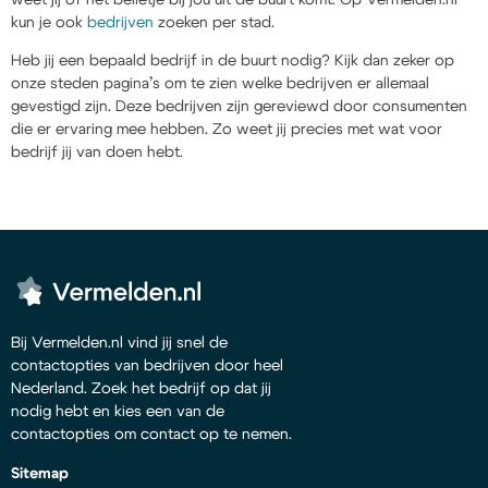
kun je ook
bedrijven
zoeken per stad.
Heb jij een bepaald bedrijf in de buurt nodig? Kijk dan zeker op
onze steden pagina’s om te zien welke bedrijven er allemaal
gevestigd zijn. Deze bedrijven zijn gereviewd door consumenten
die er ervaring mee hebben. Zo weet jij precies met wat voor
bedrijf jij van doen hebt.
Bij Vermelden.nl vind jij snel de
contactopties van bedrijven door heel
Nederland. Zoek het bedrijf op dat jij
nodig hebt en kies een van de
contactopties om contact op te nemen.
Sitemap