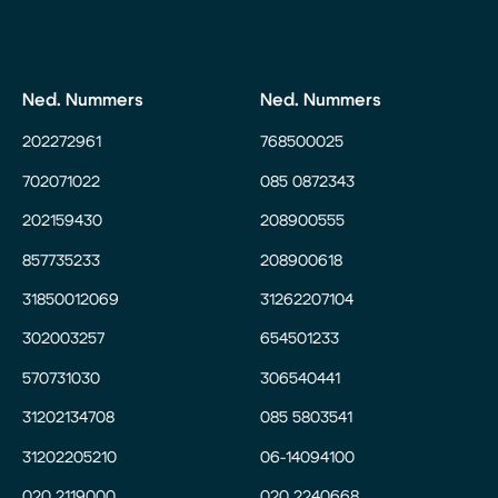
Ned. Nummers
Ned. Nummers
202272961
768500025
702071022
085 0872343
202159430
208900555
857735233
208900618
31850012069
31262207104
302003257
654501233
570731030
306540441
31202134708
085 5803541
31202205210
06-14094100
020 2119000
020 2240668