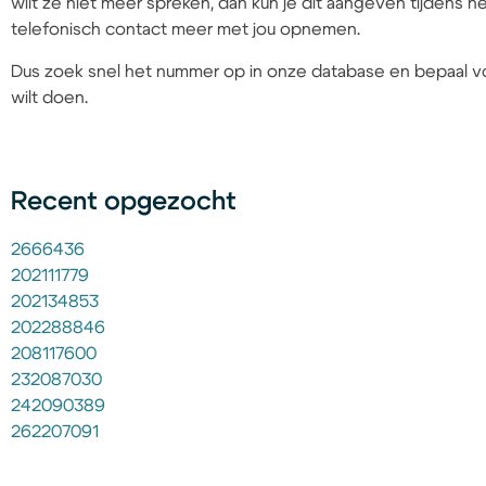
wilt ze niet meer spreken, dan kun je dit aangeven tijdens
telefonisch contact meer met jou opnemen.
Dus zoek snel het nummer op in onze database en bepaal vo
wilt doen.
Recent opgezocht
2666436
202111779
202134853
202288846
208117600
232087030
242090389
262207091