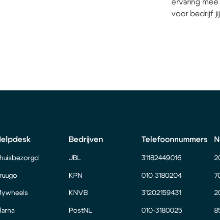
ervaring mee 
voor bedrijf j
Helpdesk
Bedrijven
Telefoonnummers
N
huisbezorgd
JBL
31182449016
2
ruugo
KPN
010 3180204
7
ywheels
KNVB
31202159431
2
larna
PostNL
010-3180025
8