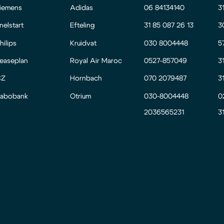
iemens
Adidas
06 84134140
3
nelstart
Efteling
31 85 087 26 13
3
hilips
Kruidvat
030 8004448
5
easeplan
Royal Air Maroc
0527-857049
3
CZ
Hornbach
070 2079487
3
abobank
Otrium
030-8004448
0
2036565231
3