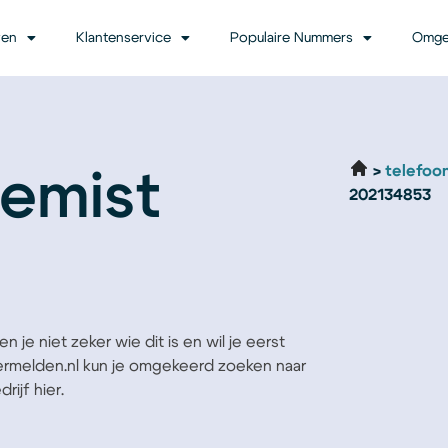
ven
Klantenservice
Populaire Nummers
Omge
telefoo
emist
202134853
 je niet zeker wie dit is en wil je eerst
Vermelden.nl kun je omgekeerd zoeken naar
ijf hier.