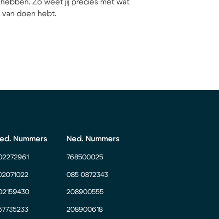
hebben. Zo weet jij precies met wat
ij van doen hebt.
ed. Nummers
Ned. Nummers
02272961
768500025
02071022
085 0872343
02159430
208900555
57735233
208900618