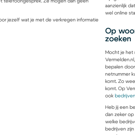
 het telefoongesprek. Ze mogen dan geen
aanzienlijk d
wel online sta
or jezelf wat je met de verkregen informatie
Op woon
zoeken
Mocht je het
Vermelden.nl,
bepalen door
netnummer kun
komt. Zo weet 
komt. Op Verm
ook
bedrijve
Heb jij een be
dan zeker op
welke bedrijv
bedrijven zi