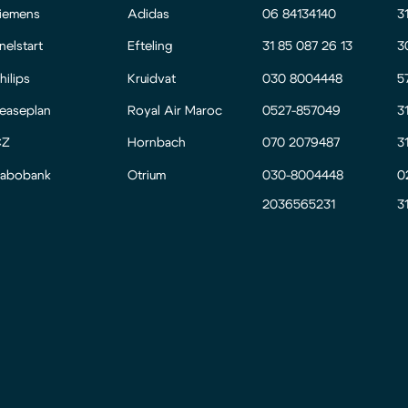
iemens
Adidas
06 84134140
3
nelstart
Efteling
31 85 087 26 13
3
hilips
Kruidvat
030 8004448
5
easeplan
Royal Air Maroc
0527-857049
3
CZ
Hornbach
070 2079487
3
abobank
Otrium
030-8004448
0
2036565231
3