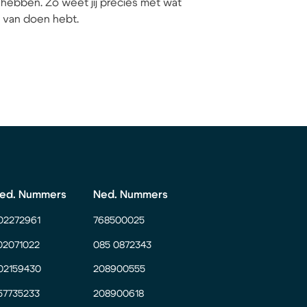
hebben. Zo weet jij precies met wat
ij van doen hebt.
ed. Nummers
Ned. Nummers
02272961
768500025
02071022
085 0872343
02159430
208900555
57735233
208900618