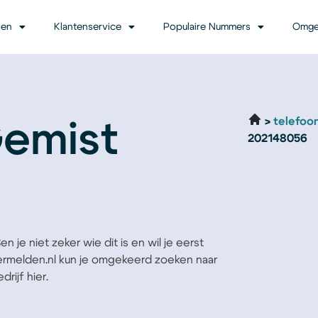
ven
Klantenservice
Populaire Nummers
Omge
telefoo
Gemist
202148056
 je niet zeker wie dit is en wil je eerst
Vermelden.nl kun je omgekeerd zoeken naar
rijf hier.