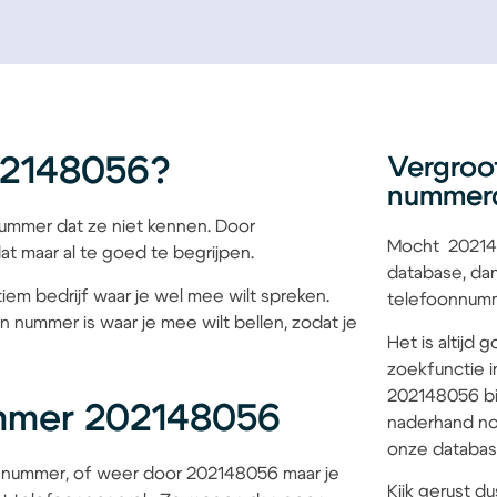
02148056?
Vergroo
nummer
mmer dat ze niet kennen. Door
Mocht 202148
at maar al te goed te begrijpen.
database, dan
iem bedrijf waar je wel mee wilt spreken.
telefoonnumme
n nummer is waar je mee wilt bellen, zodat je
Het is altijd
zoekfunctie i
202148056 bij
mmer 202148056
naderhand no
onze database
 nummer, of weer door 202148056 maar je
Kijk gerust du