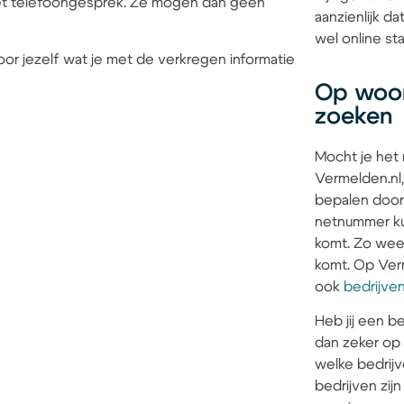
 het telefoongesprek. Ze mogen dan geen
aanzienlijk 
wel online sta
or jezelf wat je met de verkregen informatie
Op woon
zoeken
Mocht je het
Vermelden.nl,
bepalen door
netnummer kun
komt. Zo weet 
komt. Op Verm
ook
bedrijve
Heb jij een be
dan zeker op
welke bedrijv
bedrijven zi