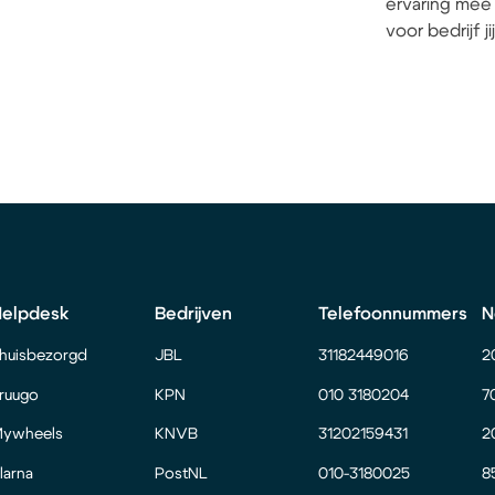
ervaring mee 
voor bedrijf j
Helpdesk
Bedrijven
Telefoonnummers
N
huisbezorgd
JBL
31182449016
2
ruugo
KPN
010 3180204
7
ywheels
KNVB
31202159431
2
larna
PostNL
010-3180025
8