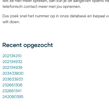
wilt ze niet meer spreken, dan kun je dit aangeven tijdens
telefonisch contact meer met jou opnemen.
Dus zoek snel het nummer op in onze database en bepaal vo
wilt doen.
Recent opgezocht
202134210
202134932
202134939
203433800
203633933
232661306
232661341
242090395