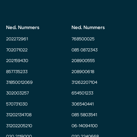
Ned. Nummers
Ned. Nummers
202272961
768500025
702071022
085 0872343
202159430
208900555
857735233
208900618
31850012069
31262207104
302003257
654501233
570731030
306540441
31202134708
085 5803541
31202205210
06-14094100
020 2119000
020 2240668