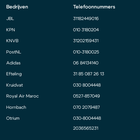
Bedrijven
Telefoonnummers
JBL
31182449016
KPN
010 3180204
KNVB
31202159431
PostNL
010-3180025
Adidas
06 84134140
Efteling
31 85 087 26 13
Kruidvat
030 8004448
Royal Air Maroc
0527-857049
Hornbach
070 2079487
Otrium
030-8004448
2036565231