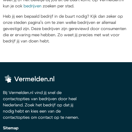
kun je ook
bedrijven
zoeken per stad.
Heb jij een bepaald bedrijf in de buurt nodig? Kijk dan zeker op
onze steden pagina’s om te zien welke bedrijven er allemaal
gevestigd zijn. Deze bedrijven zijn gereviewd door consumenten
die er ervaring mee hebben. Zo weet jij precies met wat voor
bedrijf jij van doen hebt.
Bij Vermelden.nl vind jij snel de
contactopties van bedrijven door heel
Nederland. Zoek het bedrijf op dat jij
nodig hebt en kies een van de
contactopties om contact op te nemen.
Sitemap