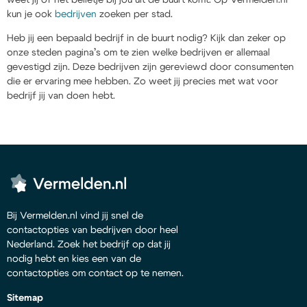
kun je ook
bedrijven
zoeken per stad.
Heb jij een bepaald bedrijf in de buurt nodig? Kijk dan zeker op
onze steden pagina’s om te zien welke bedrijven er allemaal
gevestigd zijn. Deze bedrijven zijn gereviewd door consumenten
die er ervaring mee hebben. Zo weet jij precies met wat voor
bedrijf jij van doen hebt.
Bij Vermelden.nl vind jij snel de
contactopties van bedrijven door heel
Nederland. Zoek het bedrijf op dat jij
nodig hebt en kies een van de
contactopties om contact op te nemen.
Sitemap