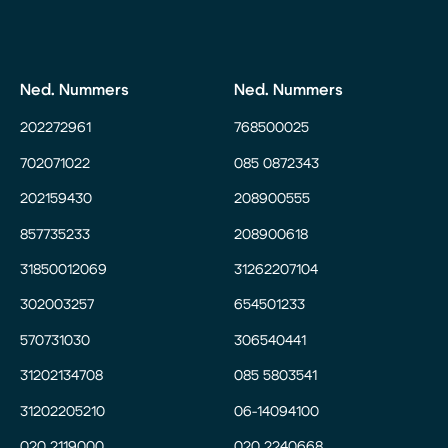
Ned. Nummers
Ned. Nummers
202272961
768500025
702071022
085 0872343
202159430
208900555
857735233
208900618
31850012069
31262207104
302003257
654501233
570731030
306540441
31202134708
085 5803541
31202205210
06-14094100
020 2119000
020 2240668