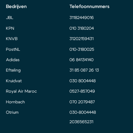
Bedrijven
Telefoonnummers
JBL
31182449016
KPN
010 3180204
KNVB
31202159431
PostNL
010-3180025
Adidas
06 84134140
Efteling
31 85 087 26 13
Kruidvat
030 8004448
Royal Air Maroc
0527-857049
Hornbach
070 2079487
Otrium
030-8004448
2036565231