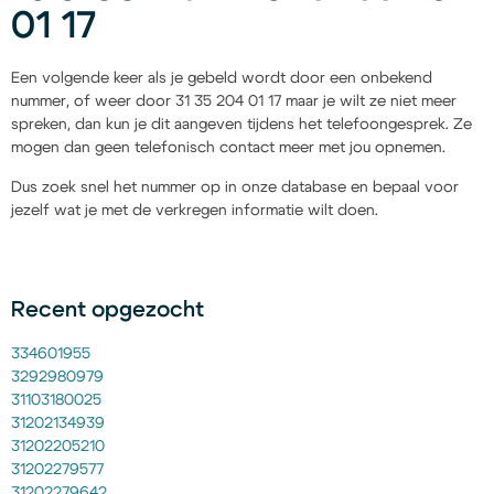
01 17
Een volgende keer als je gebeld wordt door een onbekend
nummer, of weer door 31 35 204 01 17 maar je wilt ze niet meer
spreken, dan kun je dit aangeven tijdens het telefoongesprek. Ze
mogen dan geen telefonisch contact meer met jou opnemen.
Dus zoek snel het nummer op in onze database en bepaal voor
jezelf wat je met de verkregen informatie wilt doen.
Recent opgezocht
334601955
3292980979
31103180025
31202134939
31202205210
31202279577
31202279642