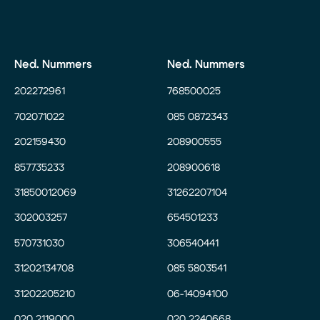
Ned. Nummers
Ned. Nummers
202272961
768500025
702071022
085 0872343
202159430
208900555
857735233
208900618
31850012069
31262207104
302003257
654501233
570731030
306540441
31202134708
085 5803541
31202205210
06-14094100
020 2119000
020 2240668