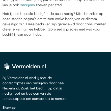
kun je ook
bedrijven
zoeken per stad.
Heb jij een bepaald bedrijf in de buurt nodig? Kijk dan zeker op
onze steden pagina’s om te zien welke bedrijven er allemaal
gevestigd zijn. Deze bedrijven zijn gereviewd door consumenten
die er ervaring mee hebben. Zo weet jij precies met wat voor
bedrijf jij van doen hebt.
Bij Vermelden.nl vind jij snel de
contactopties van bedrijven door heel
Nederland. Zoek het bedrijf op dat jij
nodig hebt en kies een van de
contactopties om contact op te nemen.
Sitemap