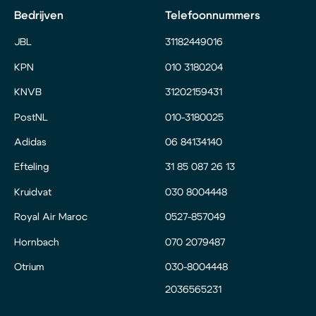
Bedrijven
Telefoonnummers
JBL
31182449016
KPN
010 3180204
KNVB
31202159431
PostNL
010-3180025
Adidas
06 84134140
Efteling
31 85 087 26 13
Kruidvat
030 8004448
Royal Air Maroc
0527-857049
Hornbach
070 2079487
Otrium
030-8004448
2036565231