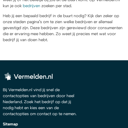
kun je ook
bedrijven
zoeken per stad.
Heb jij een bepaald bedrijf in de buurt nodig? Kijk dan zeker op
onze steden pagina’s om te zien welke bedrijven er allemaal
gevestigd zijn. Deze bedrijven zijn gereviewd door consumenten
die er ervaring mee hebben. Zo weet jij precies met wat voor
bedrijf jij van doen hebt.
Bij Vermelden.nl vind jij snel de
contactopties van bedrijven door heel
Nederland. Zoek het bedrijf op dat jij
nodig hebt en kies een van de
contactopties om contact op te nemen.
Sitemap