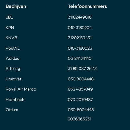
Bedrijven
Telefoonnummers
JBL
31182449016
KPN
010 3180204
KNVB
31202159431
PostNL
010-3180025
Adidas
06 84134140
Efteling
31 85 087 26 13
Kruidvat
030 8004448
Royal Air Maroc
0527-857049
Hornbach
070 2079487
Otrium
030-8004448
2036565231