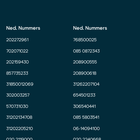
Ned. Nummers
Ned. Nummers
202272961
768500025
702071022
085 0872343
202159430
208900555
857735233
208900618
31850012069
31262207104
302003257
654501233
570731030
306540441
31202134708
085 5803541
31202205210
06-14094100
020 2119000
020 2240668