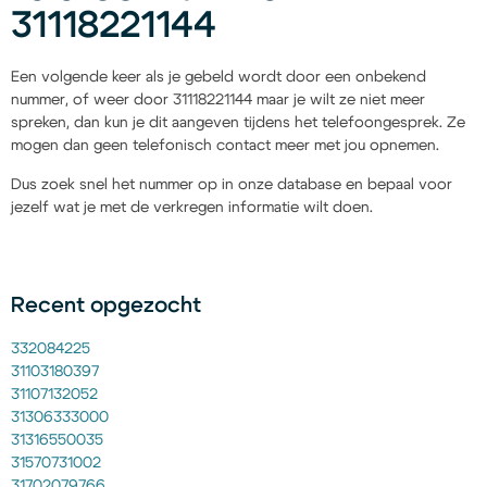
31118221144
Een volgende keer als je gebeld wordt door een onbekend
nummer, of weer door 31118221144 maar je wilt ze niet meer
spreken, dan kun je dit aangeven tijdens het telefoongesprek. Ze
mogen dan geen telefonisch contact meer met jou opnemen.
Dus zoek snel het nummer op in onze database en bepaal voor
jezelf wat je met de verkregen informatie wilt doen.
Recent opgezocht
332084225
31103180397
31107132052
31306333000
31316550035
31570731002
31702079766