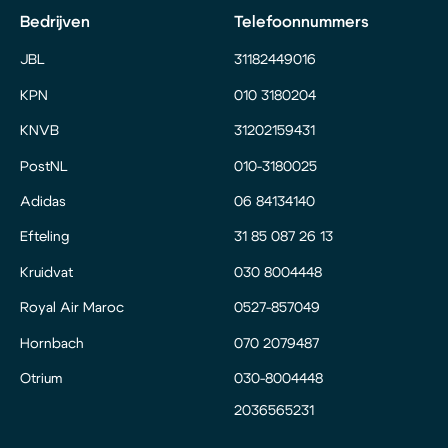
Bedrijven
Telefoonnummers
JBL
31182449016
KPN
010 3180204
KNVB
31202159431
PostNL
010-3180025
Adidas
06 84134140
Efteling
31 85 087 26 13
Kruidvat
030 8004448
Royal Air Maroc
0527-857049
Hornbach
070 2079487
Otrium
030-8004448
2036565231