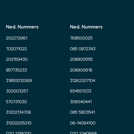
Ned. Nummers
Ned. Nummers
202272961
768500025
702071022
085 0872343
202159430
208900555
857735233
208900618
31850012069
31262207104
302003257
654501233
570731030
306540441
31202134708
085 5803541
31202205210
06-14094100
020 2119000
020 2240668