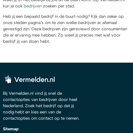
kun je ook
bedrijven
zoeken per stad.
Heb jij een bepaald bedrijf in de buurt nodig? Kijk dan zeker op
onze steden pagina’s om te zien welke bedrijven er allemaal
gevestigd zijn. Deze bedrijven zijn gereviewd door consumenten
die er ervaring mee hebben. Zo weet jij precies met wat voor
bedrijf jij van doen hebt.
Bij Vermelden.nl vind jij snel de
contactopties van bedrijven door heel
Nederland. Zoek het bedrijf op dat jij
nodig hebt en kies een van de
contactopties om contact op te nemen.
Sitemap