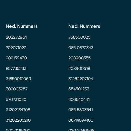
Ned. Nummers
Ned. Nummers
202272961
768500025
702071022
085 0872343
202159430
208900555
857735233
208900618
31850012069
31262207104
302003257
654501233
570731030
306540441
31202134708
085 5803541
31202205210
06-14094100
020 2119000
020 2240668