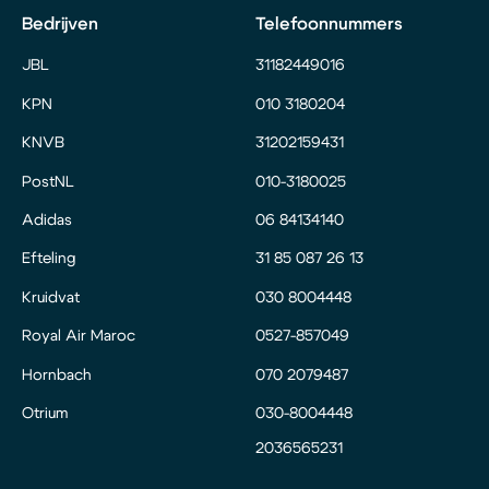
Bedrijven
Telefoonnummers
JBL
31182449016
KPN
010 3180204
KNVB
31202159431
PostNL
010-3180025
Adidas
06 84134140
Efteling
31 85 087 26 13
Kruidvat
030 8004448
Royal Air Maroc
0527-857049
Hornbach
070 2079487
Otrium
030-8004448
2036565231