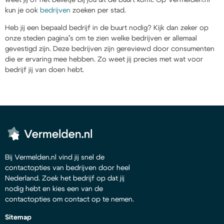
kun je ook
bedrijven
zoeken per stad.
Heb jij een bepaald bedrijf in de buurt nodig? Kijk dan zeker op
onze steden pagina’s om te zien welke bedrijven er allemaal
gevestigd zijn. Deze bedrijven zijn gereviewd door consumenten
die er ervaring mee hebben. Zo weet jij precies met wat voor
bedrijf jij van doen hebt.
Bij Vermelden.nl vind jij snel de
contactopties van bedrijven door heel
Nederland. Zoek het bedrijf op dat jij
nodig hebt en kies een van de
contactopties om contact op te nemen.
Sitemap