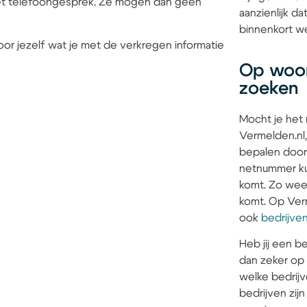
 het telefoongesprek. Ze mogen dan geen
aanzienlijk 
binnenkort we
or jezelf wat je met de verkregen informatie
Op woon
zoeken
Mocht je het
Vermelden.nl,
bepalen door
netnummer kun
komt. Zo weet 
komt. Op Verm
ook
bedrijve
Heb jij een be
dan zeker op
welke bedrijv
bedrijven zi