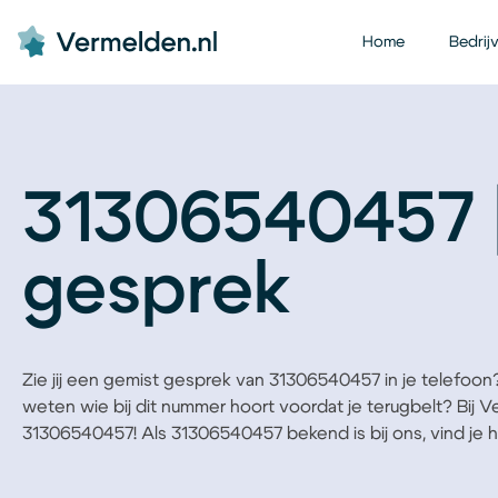
Home
Bedrij
31306540457 
gesprek
Zie jij een gemist gesprek van 31306540457 in je telefoon? B
weten wie bij dit nummer hoort voordat je terugbelt? Bij 
31306540457! Als 31306540457 bekend is bij ons, vind je he