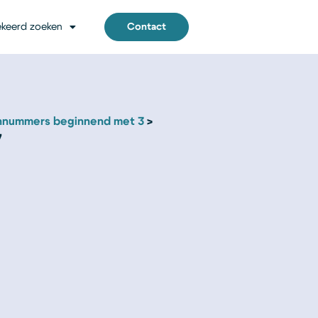
keerd zoeken
Contact
nnummers beginnend met 3
7