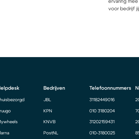
ervaring mee 
voor bedrijf j
Helpdesk
Bedrijven
Telefoonnummers
N
huisbezorgd
JBL
31182449016
2
ruugo
KPN
010 3180204
7
ywheels
KNVB
31202159431
2
larna
PostNL
010-3180025
8