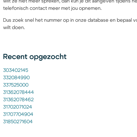
wilt ze niet meer spreken, dan kun je dit aangeven tijdens
telefonisch contact meer met jou opnemen.
Dus zoek snel het nummer op in onze database en bepaal vo
wilt doen.
Recent opgezocht
303402145
332084990
337525000
31362078444
31362078462
31702071024
31707704904
31850271604