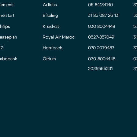
iemens
Adidas
06 84134140
3
nelstart
Efteling
31 85 087 26 13
3
hilips
Kruidvat
030 8004448
5
easeplan
Royal Air Maroc
0527-857049
3
CZ
Hornbach
070 2079487
3
abobank
Otrium
030-8004448
0
2036565231
3