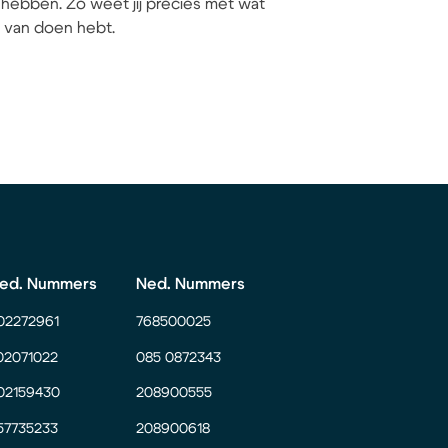
hebben. Zo weet jij precies met wat
ij van doen hebt.
ed. Nummers
Ned. Nummers
02272961
768500025
02071022
085 0872343
02159430
208900555
57735233
208900618