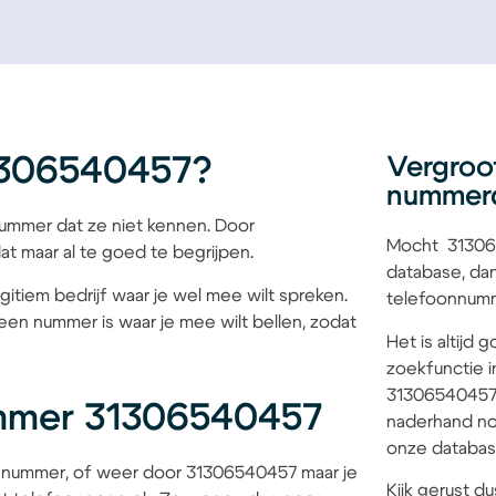
1306540457?
Vergroo
nummer
mmer dat ze niet kennen. Door
Mocht 313065
at maar al te goed te begrijpen.
database, dan
gitiem bedrijf waar je wel mee wilt spreken.
telefoonnumme
een nummer is waar je mee wilt bellen, zodat
Het is altijd
zoekfunctie i
31306540457 b
mmer 31306540457
naderhand no
onze database
 nummer, of weer door 31306540457 maar je
Kijk gerust du