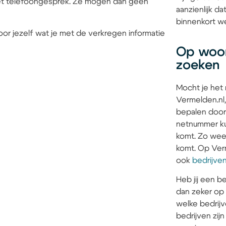
 het telefoongesprek. Ze mogen dan geen
aanzienlijk 
binnenkort we
or jezelf wat je met de verkregen informatie
Op woon
zoeken
Mocht je het
Vermelden.nl,
bepalen door
netnummer kun
komt. Zo weet 
komt. Op Verm
ook
bedrijve
Heb jij een be
dan zeker op
welke bedrijv
bedrijven zi