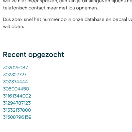
wilt ze niet meer spreken, dan kun je dit aangeven tijdens
telefonisch contact meer met jou opnemen.
Dus zoek snel het nummer op in onze database en bepaal vo
wilt doen.
Recent opgezocht
302025087
302327727
302374444
308004450
31161344002
31294787123
31332137800
31508796159