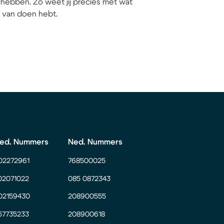
hebben. Zo weet jij precies met wat
ij van doen hebt.
ed. Nummers
Ned. Nummers
02272961
768500025
02071022
085 0872343
02159430
208900555
57735233
208900618