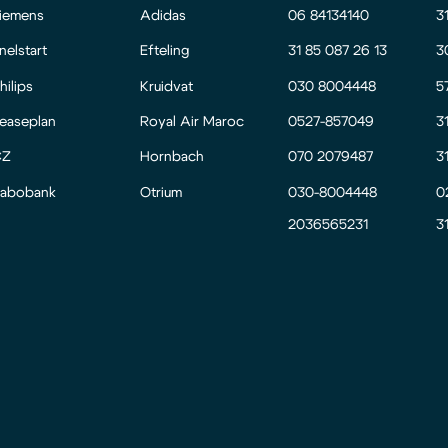
iemens
Adidas
06 84134140
3
nelstart
Efteling
31 85 087 26 13
3
hilips
Kruidvat
030 8004448
5
easeplan
Royal Air Maroc
0527-857049
3
CZ
Hornbach
070 2079487
3
abobank
Otrium
030-8004448
0
2036565231
3