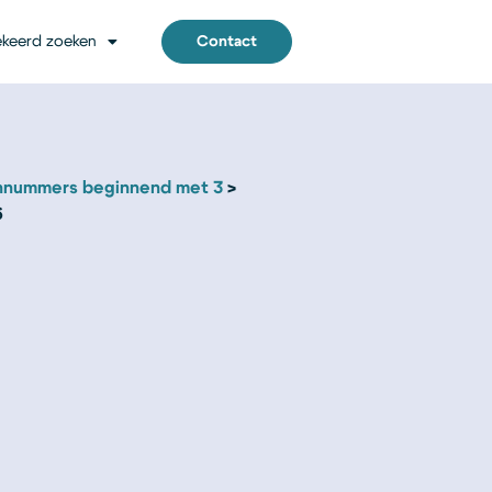
keerd zoeken
Contact
nnummers beginnend met 3
6