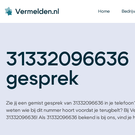
Home
Bedrij
31332096636 
gesprek
Zie jij een gemist gesprek van 31332096636 in je telefoon? B
weten wie bij dit nummer hoort voordat je terugbelt? Bij 
31332096636! Als 31332096636 bekend is bij ons, vind je he