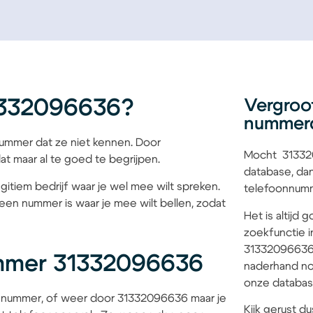
1332096636?
Vergroo
nummer
mmer dat ze niet kennen. Door
Mocht 313320
at maar al te goed te begrijpen.
database, dan
gitiem bedrijf waar je wel mee wilt spreken.
telefoonnumme
een nummer is waar je mee wilt bellen, zodat
Het is altijd
zoekfunctie i
31332096636 b
mmer 31332096636
naderhand no
onze database
 nummer, of weer door 31332096636 maar je
Kijk gerust du