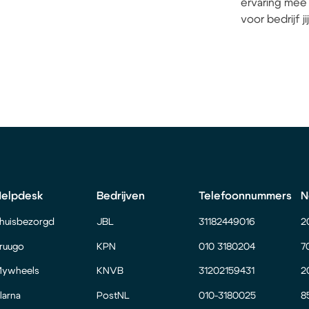
ervaring mee 
voor bedrijf j
Helpdesk
Bedrijven
Telefoonnummers
N
huisbezorgd
JBL
31182449016
2
ruugo
KPN
010 3180204
7
ywheels
KNVB
31202159431
2
larna
PostNL
010-3180025
8