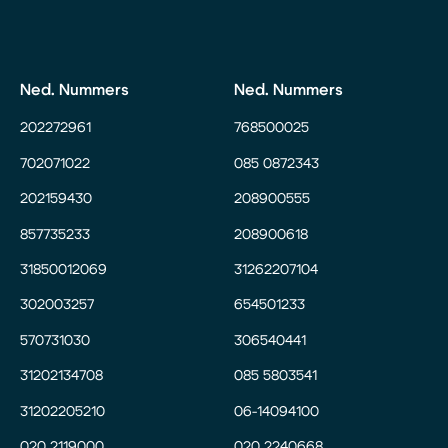
Ned. Nummers
Ned. Nummers
202272961
768500025
702071022
085 0872343
202159430
208900555
857735233
208900618
31850012069
31262207104
302003257
654501233
570731030
306540441
31202134708
085 5803541
31202205210
06-14094100
020 2119000
020 2240668