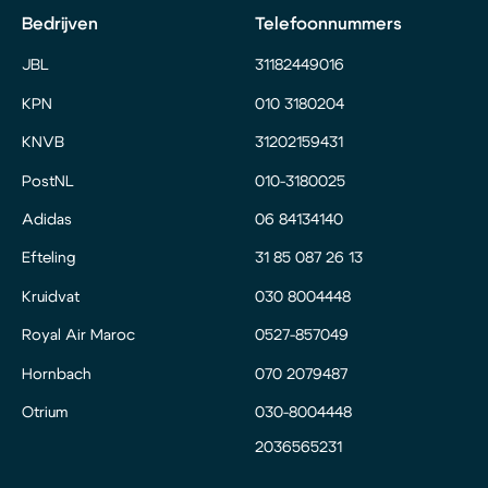
Bedrijven
Telefoonnummers
JBL
31182449016
KPN
010 3180204
KNVB
31202159431
PostNL
010-3180025
Adidas
06 84134140
Efteling
31 85 087 26 13
Kruidvat
030 8004448
Royal Air Maroc
0527-857049
Hornbach
070 2079487
Otrium
030-8004448
2036565231