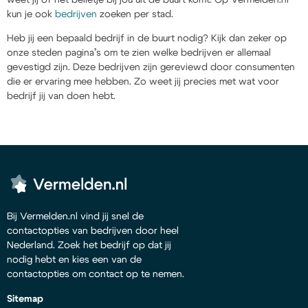
kun je ook
bedrijven
zoeken per stad.
Heb jij een bepaald bedrijf in de buurt nodig? Kijk dan zeker op
onze steden pagina’s om te zien welke bedrijven er allemaal
gevestigd zijn. Deze bedrijven zijn gereviewd door consumenten
die er ervaring mee hebben. Zo weet jij precies met wat voor
bedrijf jij van doen hebt.
Bij Vermelden.nl vind jij snel de
contactopties van bedrijven door heel
Nederland. Zoek het bedrijf op dat jij
nodig hebt en kies een van de
contactopties om contact op te nemen.
Sitemap