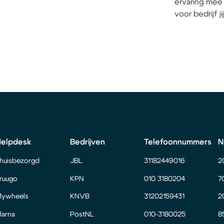
ervaring mee 
voor bedrijf j
Helpdesk
Bedrijven
Telefoonnummers
N
huisbezorgd
JBL
31182449016
2
ruugo
KPN
010 3180204
7
ywheels
KNVB
31202159431
2
larna
PostNL
010-3180025
8