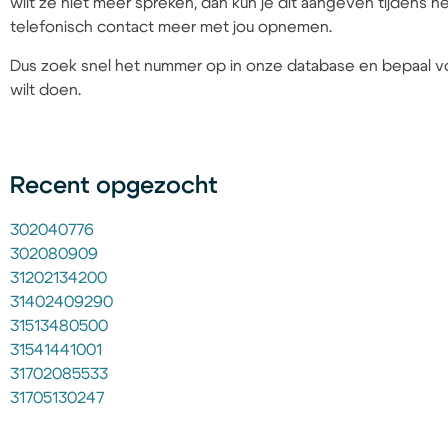
wilt ze niet meer spreken, dan kun je dit aangeven tijdens
telefonisch contact meer met jou opnemen.
Dus zoek snel het nummer op in onze database en bepaal vo
wilt doen.
Recent opgezocht
302040776
302080909
31202134200
31402409290
31513480500
31541441001
31702085533
31705130247