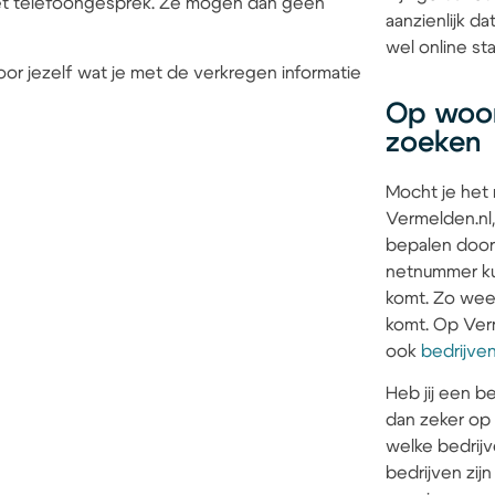
 het telefoongesprek. Ze mogen dan geen
aanzienlijk d
wel online sta
or jezelf wat je met de verkregen informatie
Op woon
zoeken
Mocht je het
Vermelden.nl,
bepalen door
netnummer kun
komt. Zo weet 
komt. Op Verm
ook
bedrijve
Heb jij een be
dan zeker op
welke bedrijv
bedrijven zi