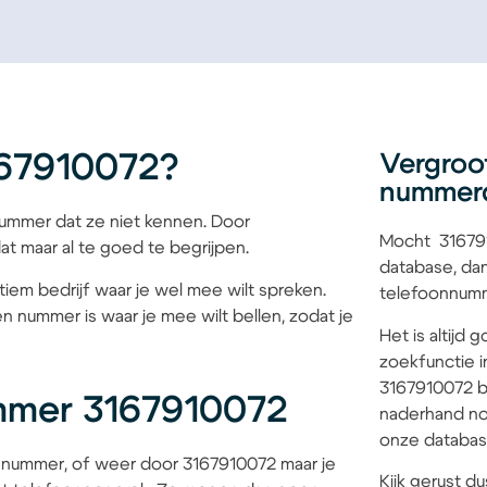
167910072?
Vergroo
nummer
mmer dat ze niet kennen. Door
Mocht 316791
at maar al te goed te begrijpen.
database, dan
tiem bedrijf waar je wel mee wilt spreken.
telefoonnumme
n nummer is waar je mee wilt bellen, zodat je
Het is altijd
zoekfunctie i
3167910072 bi
mmer 3167910072
naderhand no
onze database
 nummer, of weer door 3167910072 maar je
Kijk gerust du