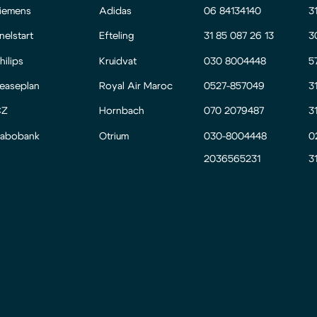
iemens
Adidas
06 84134140
3
nelstart
Efteling
31 85 087 26 13
3
hilips
Kruidvat
030 8004448
5
easeplan
Royal Air Maroc
0527-857049
3
CZ
Hornbach
070 2079487
3
abobank
Otrium
030-8004448
0
2036565231
3