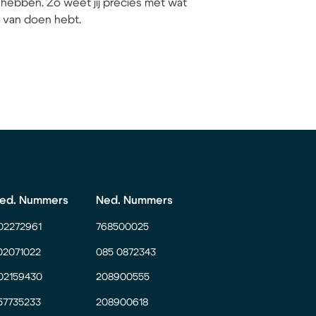
hebben. Zo weet jij precies met wat
ij van doen hebt.
ed. Nummers
Ned. Nummers
02272961
768500025
02071022
085 0872343
02159430
208900555
57735233
208900618