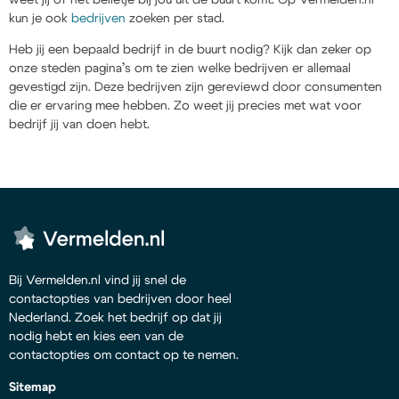
kun je ook
bedrijven
zoeken per stad.
Heb jij een bepaald bedrijf in de buurt nodig? Kijk dan zeker op
onze steden pagina’s om te zien welke bedrijven er allemaal
gevestigd zijn. Deze bedrijven zijn gereviewd door consumenten
die er ervaring mee hebben. Zo weet jij precies met wat voor
bedrijf jij van doen hebt.
Bij Vermelden.nl vind jij snel de
contactopties van bedrijven door heel
Nederland. Zoek het bedrijf op dat jij
nodig hebt en kies een van de
contactopties om contact op te nemen.
Sitemap