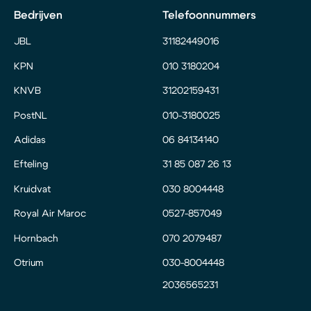
Bedrijven
Telefoonnummers
JBL
31182449016
KPN
010 3180204
KNVB
31202159431
PostNL
010-3180025
Adidas
06 84134140
Efteling
31 85 087 26 13
Kruidvat
030 8004448
Royal Air Maroc
0527-857049
Hornbach
070 2079487
Otrium
030-8004448
2036565231