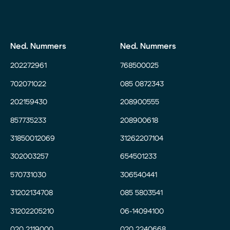
Ned. Nummers
Ned. Nummers
202272961
768500025
702071022
085 0872343
202159430
208900555
857735233
208900618
31850012069
31262207104
302003257
654501233
570731030
306540441
31202134708
085 5803541
31202205210
06-14094100
020 2119000
020 2240668