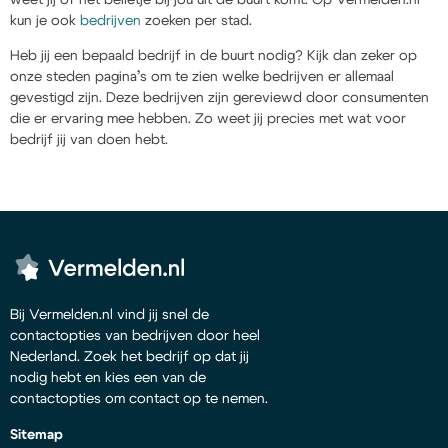
kun je ook
bedrijven
zoeken per stad.
Heb jij een bepaald bedrijf in de buurt nodig? Kijk dan zeker op
onze steden pagina’s om te zien welke bedrijven er allemaal
gevestigd zijn. Deze bedrijven zijn gereviewd door consumenten
die er ervaring mee hebben. Zo weet jij precies met wat voor
bedrijf jij van doen hebt.
Bij Vermelden.nl vind jij snel de
contactopties van bedrijven door heel
Nederland. Zoek het bedrijf op dat jij
nodig hebt en kies een van de
contactopties om contact op te nemen.
Sitemap