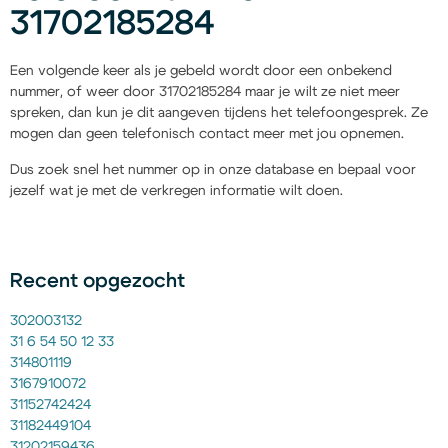
31702185284
Een volgende keer als je gebeld wordt door een onbekend
nummer, of weer door 31702185284 maar je wilt ze niet meer
spreken, dan kun je dit aangeven tijdens het telefoongesprek. Ze
mogen dan geen telefonisch contact meer met jou opnemen.
Dus zoek snel het nummer op in onze database en bepaal voor
jezelf wat je met de verkregen informatie wilt doen.
Recent opgezocht
302003132
31 6 54 50 12 33
314801119
3167910072
31152742424
31182449104
31202159436