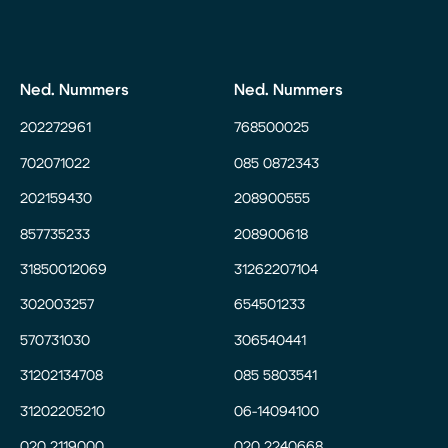
Ned. Nummers
Ned. Nummers
202272961
768500025
702071022
085 0872343
202159430
208900555
857735233
208900618
31850012069
31262207104
302003257
654501233
570731030
306540441
31202134708
085 5803541
31202205210
06-14094100
020 2119000
020 2240668