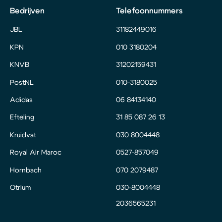
Bedrijven
Telefoonnummers
JBL
31182449016
KPN
010 3180204
KNVB
31202159431
PostNL
010-3180025
Adidas
06 84134140
Efteling
31 85 087 26 13
Kruidvat
030 8004448
Royal Air Maroc
0527-857049
Hornbach
070 2079487
Otrium
030-8004448
2036565231