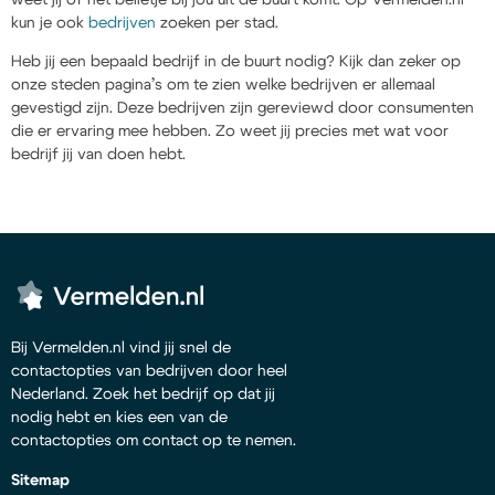
kun je ook
bedrijven
zoeken per stad.
Heb jij een bepaald bedrijf in de buurt nodig? Kijk dan zeker op
onze steden pagina’s om te zien welke bedrijven er allemaal
gevestigd zijn. Deze bedrijven zijn gereviewd door consumenten
die er ervaring mee hebben. Zo weet jij precies met wat voor
bedrijf jij van doen hebt.
Bij Vermelden.nl vind jij snel de
contactopties van bedrijven door heel
Nederland. Zoek het bedrijf op dat jij
nodig hebt en kies een van de
contactopties om contact op te nemen.
Sitemap