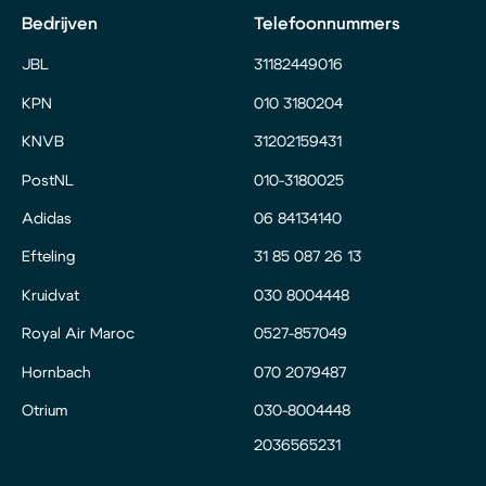
Bedrijven
Telefoonnummers
JBL
31182449016
KPN
010 3180204
KNVB
31202159431
PostNL
010-3180025
Adidas
06 84134140
Efteling
31 85 087 26 13
Kruidvat
030 8004448
Royal Air Maroc
0527-857049
Hornbach
070 2079487
Otrium
030-8004448
2036565231