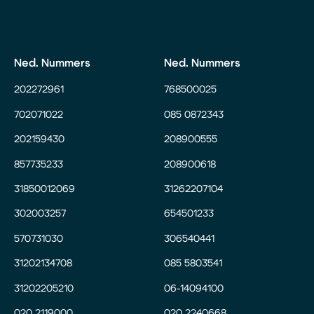
Ned. Nummers
Ned. Nummers
202272961
768500025
702071022
085 0872343
202159430
208900555
857735233
208900618
31850012069
31262207104
302003257
654501233
570731030
306540441
31202134708
085 5803541
31202205210
06-14094100
020 2119000
020 2240668